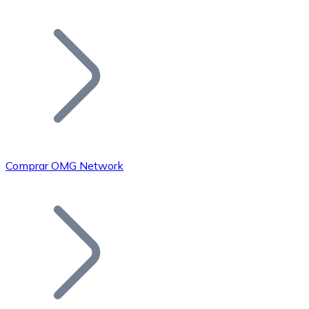
Listar Token
Añade tu proyecto a nuestro ecosistema.
Comprar OMG Network
Bitcoin
BTC