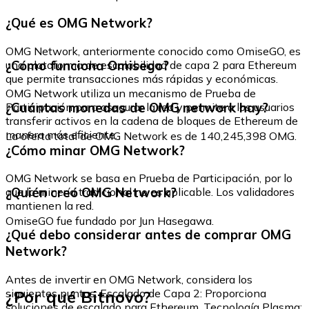
¿Qué es OMG Network?
OMG Network, anteriormente conocido como OmiseGO, es
¿Cómo funciona Omisego?
una plataforma de escalabilidad de capa 2 para Ethereum
que permite transacciones más rápidas y económicas.
OMG Network utiliza un mecanismo de Prueba de
¿Cuántas monedas de OMG network hay?
Participación para asegurar la red y permite a los usuarios
transferir activos en la cadena de bloques de Ethereum de
manera más eficiente.
La oferta total de OMG Network es de 140,245,398 OMG.
¿Cómo minar OMG Network?
OMG Network se basa en Prueba de Participación, por lo
¿Quién creó OMG Network?
que la minería tradicional no es aplicable. Los validadores
mantienen la red.
OmiseGO fue fundado por Jun Hasegawa.
¿Qué debo considerar antes de comprar OMG
Network?
Antes de invertir en OMG Network, considera los
¿Por qué Bitnovo?
siguientes puntos: Escalado de Capa 2: Proporciona
soluciones de escalado para Ethereum. Tecnología Plasma: