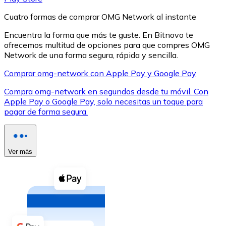
Cuatro formas de comprar OMG Network al instante
Encuentra la forma que más te guste. En Bitnovo te
ofrecemos multitud de opciones para que compres OMG
Network de una forma segura, rápida y sencilla.
XRP
Comprar omg-network con Apple Pay y Google Pay
XRP
Compra omg-network en segundos desde tu móvil. Con
Apple Pay o Google Pay, solo necesitas un toque para
pagar de forma segura.
Ver todo
Efectivo
Ver más
Compra criptomonedas con efectivo en tu tienda más 
Comprar con efectivo
Transferencia SEPA
Añade fondos a tu cuenta Bitnovo o realiza compras di