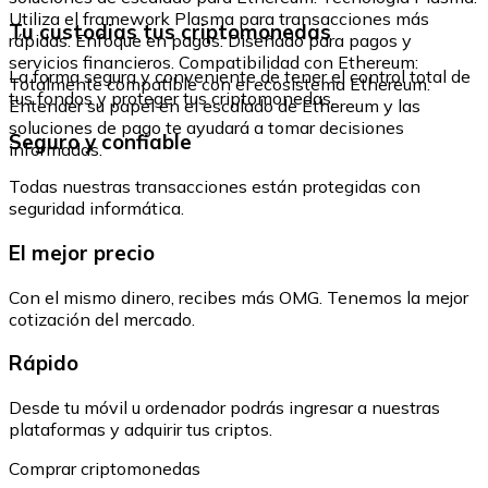
Utiliza el framework Plasma para transacciones más
Tu custodias tus criptomonedas
rápidas. Enfoque en pagos: Diseñado para pagos y
servicios financieros. Compatibilidad con Ethereum:
La forma segura y conveniente de tener el control total de
Totalmente compatible con el ecosistema Ethereum.
tus fondos y proteger tus criptomonedas.
Entender su papel en el escalado de Ethereum y las
soluciones de pago te ayudará a tomar decisiones
Seguro y confiable
informadas.
Todas nuestras transacciones están protegidas con
seguridad informática.
El mejor precio
Con el mismo dinero, recibes más OMG. Tenemos la mejor
cotización del mercado.
Rápido
Desde tu móvil u ordenador podrás ingresar a nuestras
plataformas y adquirir tus criptos.
Comprar criptomonedas