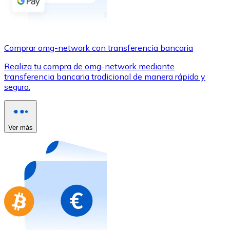
Comprar con Transferencia
Tarjeta de crédito / débito
Utiliza tarjetas Visa y Mastercard para comprar criptom
Comprar omg-network con transferencia bancaria
Comprar con tarjeta
Realiza tu compra de omg-network mediante
transferencia bancaria tradicional de manera rápida y
Tienda - Tarjetas regalo
segura.
Nuevo
Compra tarjetas regalo de tus marcas favoritas con cr
Ver más
Ir a la tienda de tarjetas regalo