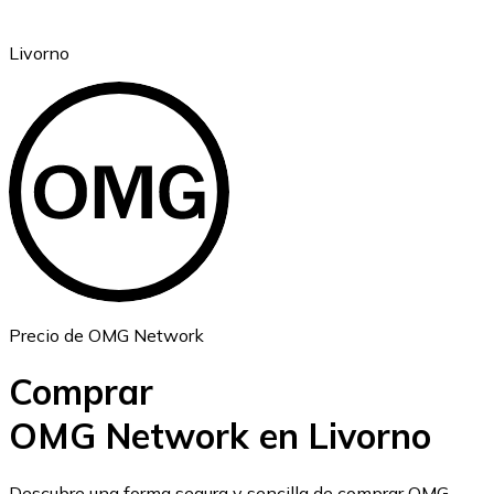
Livorno
Ethereum
ETH
Precio de OMG Network
Comprar
OMG Network en Livorno
USD Coin
Descubre una forma segura y sencilla de comprar OMG