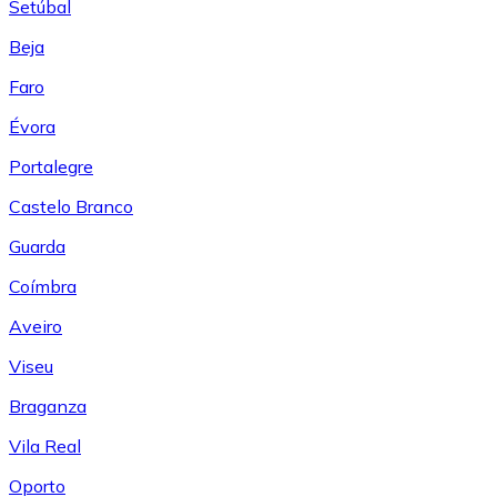
Setúbal
Beja
Faro
Évora
Portalegre
Castelo Branco
Guarda
Coímbra
Aveiro
Viseu
Braganza
Vila Real
Oporto