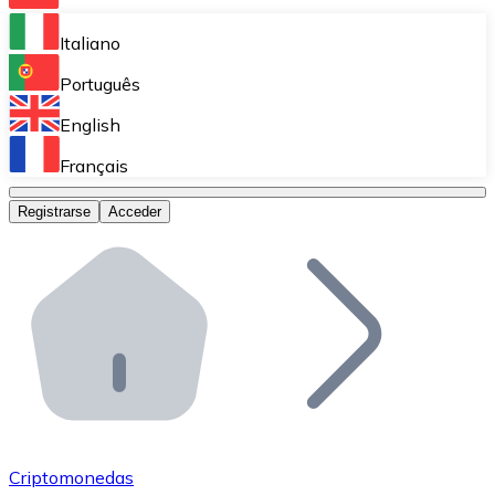
Bitnovo Ramp
Italiano
Integra nuestra solución en tu plataforma.
Português
Bitnovo Giftcards
English
Vende nuestras tarjetas regalo en tu negocio.
Français
Bitnovo OTC
Registrarse
Acceder
Realiza operaciones de gran volumen.
Bitnovo ATM
Integra un ATM Bitnovo en tu negocio y permite que t
Bitnovo API
Integra nuestra API en tu ecosistema.
Conviértete en Distribuidor
Únete a nuestra red de distribuidores.
Criptomonedas