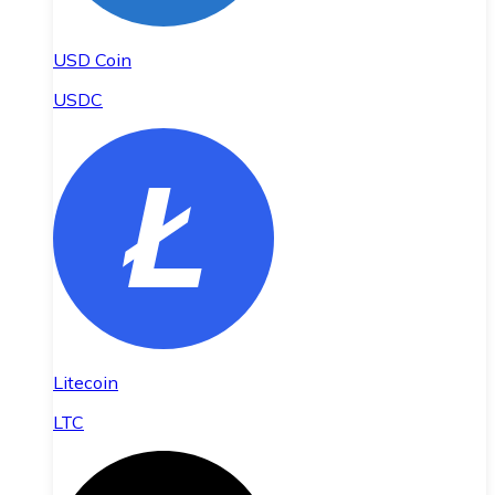
USD Coin
USDC
Litecoin
LTC