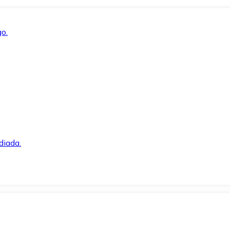
o.
diada.