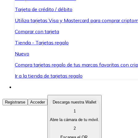
Tarjeta de crédito / débito
Utiliza tarjetas Visa y Mastercard para comprar criptom
Comprar con tarjeta
Tienda - Tarjetas regalo
Nuevo
Compra tarjetas regalo de tus marcas favoritas con cr
Ir a la tienda de tarjetas regalo
Comprar Criptomonedas
Registrarse
Acceder
Descarga nuestra Wallet
1
Compra criptomonedas con diferentes métodos de pag
Abre la cámara de tu móvil.
Vender Criptomonedas
2
Vende tus criptomonedas de forma rápida y segura.
Escanea el QR.