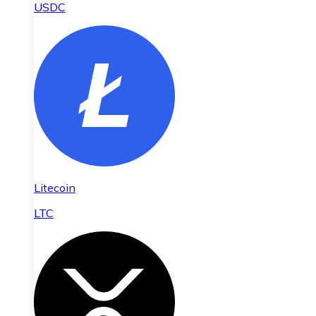
USDC
Litecoin
LTC