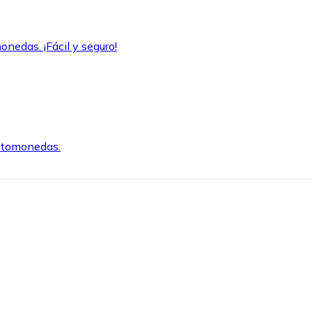
onedas. ¡Fácil y seguro!
iptomonedas.
o.