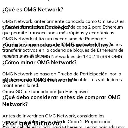
¿Qué es OMG Network?
OMG Network, anteriormente conocido como OmiseGO, es
¿Cómo funciona Omisego?
una plataforma de escalabilidad de capa 2 para Ethereum
que permite transacciones más rápidas y económicas.
OMG Network utiliza un mecanismo de Prueba de
¿Cuántas monedas de OMG network hay?
Participación para asegurar la red y permite a los usuarios
transferir activos en la cadena de bloques de Ethereum de
manera más eficiente.
La oferta total de OMG Network es de 140,245,398 OMG.
¿Cómo minar OMG Network?
OMG Network se basa en Prueba de Participación, por lo
¿Quién creó OMG Network?
que la minería tradicional no es aplicable. Los validadores
mantienen la red.
OmiseGO fue fundado por Jun Hasegawa.
¿Qué debo considerar antes de comprar OMG
Network?
Antes de invertir en OMG Network, considera los
¿Por qué Bitnovo?
siguientes puntos: Escalado de Capa 2: Proporciona
soluciones de escalado para Ethereum. Tecnología Plasma: