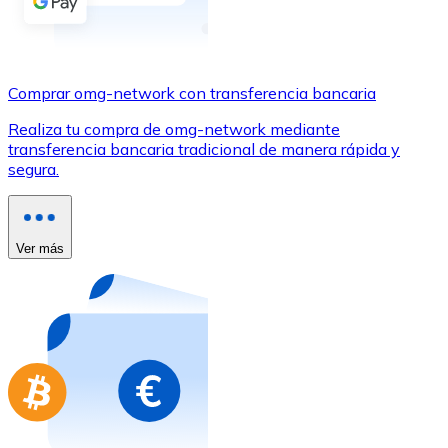
Comprar con Transferencia
Tarjeta de crédito / débito
Utiliza tarjetas Visa y Mastercard para comprar criptom
Comprar omg-network con transferencia bancaria
Comprar con tarjeta
Realiza tu compra de omg-network mediante
transferencia bancaria tradicional de manera rápida y
Tienda - Tarjetas regalo
segura.
Nuevo
Compra tarjetas regalo de tus marcas favoritas con cr
Ver más
Ir a la tienda de tarjetas regalo