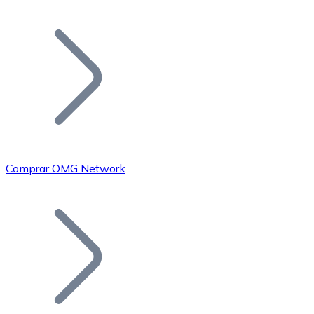
Listar Token
Añade tu proyecto a nuestro ecosistema.
Comprar OMG Network
Bitcoin
BTC