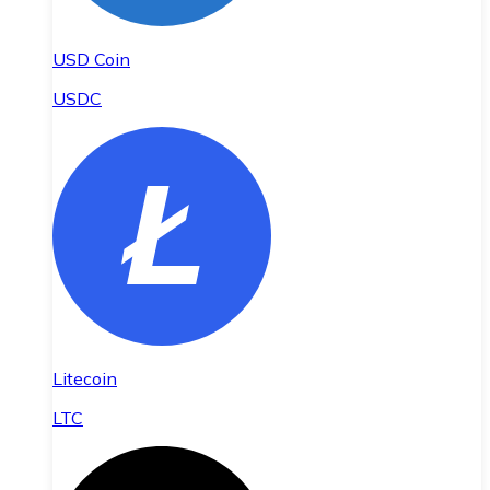
USD Coin
USDC
Litecoin
LTC