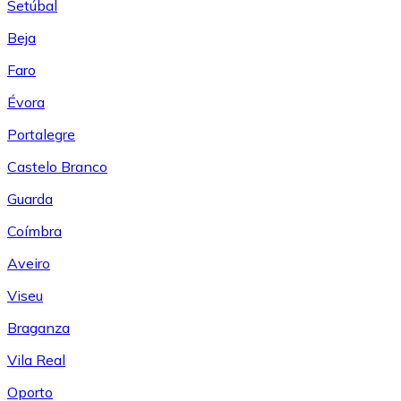
Setúbal
Beja
Faro
Évora
Portalegre
Castelo Branco
Guarda
Coímbra
Aveiro
Viseu
Braganza
Vila Real
Oporto