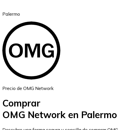
Palermo
Ethereum
ETH
Precio de OMG Network
Comprar
OMG Network en Palermo
USD Coin
Descubre una forma segura y sencilla de comprar OMG