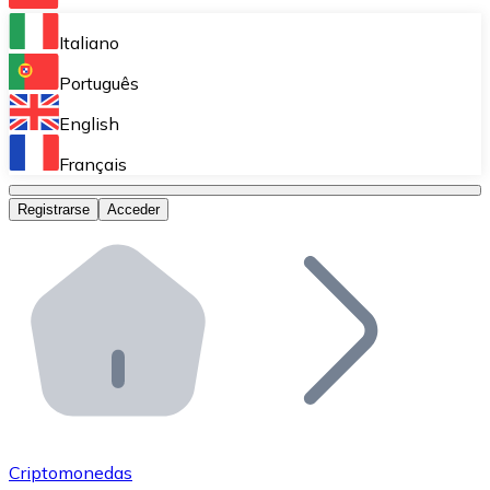
Bitnovo Ramp
Italiano
Integra nuestra solución en tu plataforma.
Português
Bitnovo Giftcards
English
Vende nuestras tarjetas regalo en tu negocio.
Français
Bitnovo OTC
Registrarse
Acceder
Realiza operaciones de gran volumen.
Bitnovo ATM
Integra un ATM Bitnovo en tu negocio y permite que t
Bitnovo API
Integra nuestra API en tu ecosistema.
Conviértete en Distribuidor
Únete a nuestra red de distribuidores.
Criptomonedas