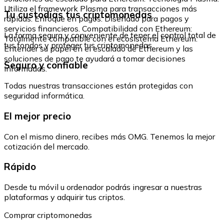
Utiliza el framework Plasma para transacciones más
Tu custodias tus criptomonedas
rápidas. Enfoque en pagos: Diseñado para pagos y
servicios financieros. Compatibilidad con Ethereum:
La forma segura y conveniente de tener el control total de
Totalmente compatible con el ecosistema Ethereum.
tus fondos y proteger tus criptomonedas.
Entender su papel en el escalado de Ethereum y las
soluciones de pago te ayudará a tomar decisiones
Seguro y confiable
informadas.
Todas nuestras transacciones están protegidas con
seguridad informática.
El mejor precio
Con el mismo dinero, recibes más OMG. Tenemos la mejor
cotización del mercado.
Rápido
Desde tu móvil u ordenador podrás ingresar a nuestras
plataformas y adquirir tus criptos.
Comprar criptomonedas