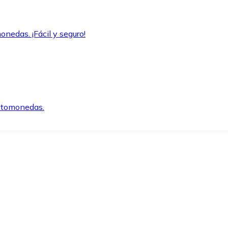
onedas. ¡Fácil y seguro!
iptomonedas.
o.