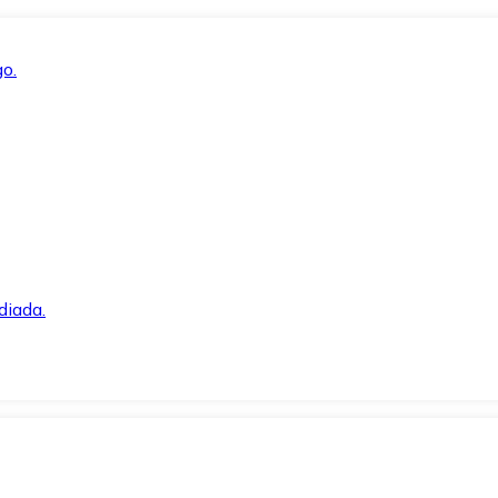
o.
diada.