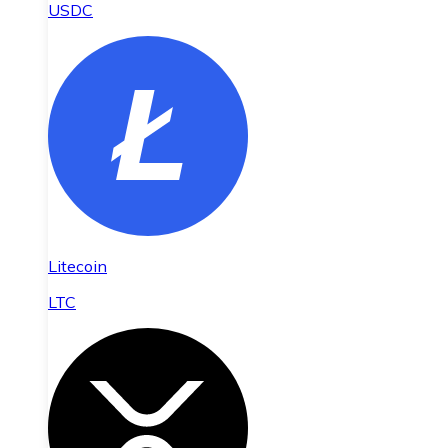
USDC
Litecoin
LTC