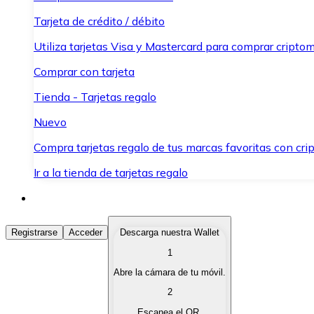
Tarjeta de crédito / débito
Utiliza tarjetas Visa y Mastercard para comprar criptom
Comprar con tarjeta
Tienda - Tarjetas regalo
Nuevo
Compra tarjetas regalo de tus marcas favoritas con cr
Ir a la tienda de tarjetas regalo
Comprar Criptomonedas
Registrarse
Acceder
Descarga nuestra Wallet
1
Compra criptomonedas con diferentes métodos de pag
Abre la cámara de tu móvil.
Vender Criptomonedas
2
Vende tus criptomonedas de forma rápida y segura.
Escanea el QR.