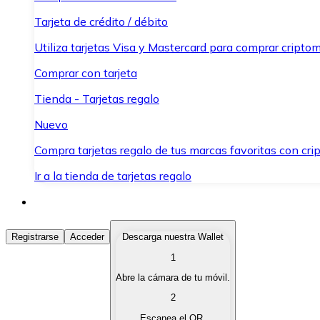
Tarjeta de crédito / débito
Utiliza tarjetas Visa y Mastercard para comprar criptom
Comprar con tarjeta
Tienda - Tarjetas regalo
Nuevo
Compra tarjetas regalo de tus marcas favoritas con cr
Ir a la tienda de tarjetas regalo
Comprar Criptomonedas
Registrarse
Acceder
Descarga nuestra Wallet
1
Compra criptomonedas con diferentes métodos de pag
Abre la cámara de tu móvil.
Vender Criptomonedas
2
Vende tus criptomonedas de forma rápida y segura.
Escanea el QR.