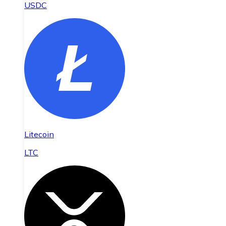
USDC
Litecoin
LTC