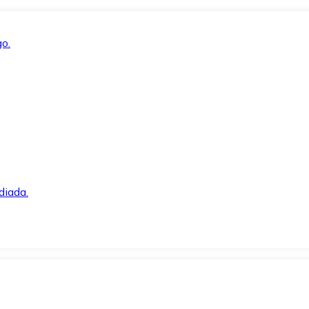
o.
diada.