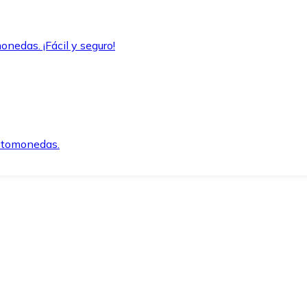
onedas. ¡Fácil y seguro!
iptomonedas.
o.