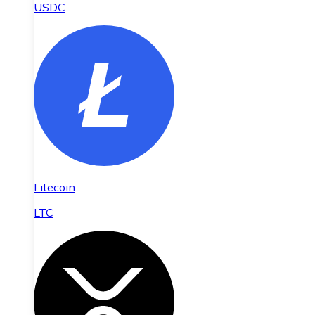
USDC
Litecoin
LTC