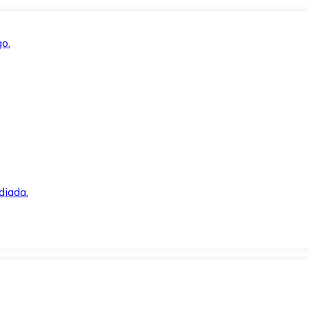
o.
diada.