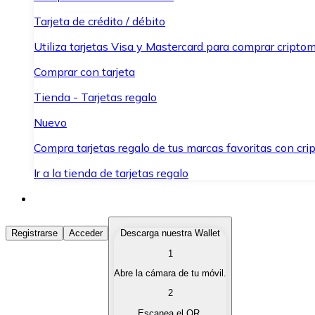
Tarjeta de crédito / débito
Utiliza tarjetas Visa y Mastercard para comprar criptom
Comprar con tarjeta
Tienda - Tarjetas regalo
Nuevo
Compra tarjetas regalo de tus marcas favoritas con cr
Ir a la tienda de tarjetas regalo
Comprar Criptomonedas
Registrarse
Acceder
Descarga nuestra Wallet
1
Compra criptomonedas con diferentes métodos de pag
Abre la cámara de tu móvil.
Vender Criptomonedas
2
Vende tus criptomonedas de forma rápida y segura.
Escanea el QR.