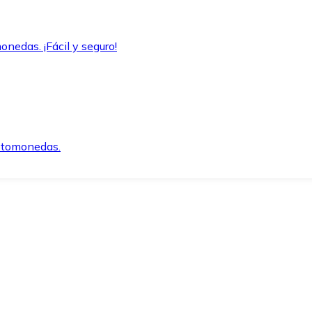
onedas. ¡Fácil y seguro!
iptomonedas.
o.