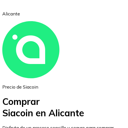
Alicante
Ethereum
ETH
Precio de Siacoin
Comprar
Siacoin en Alicante
USD Coin
Disfruta de un proceso sencillo y seguro para comprar,