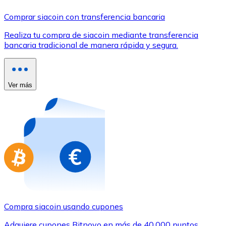
Comprar con Transferencia
Comprar siacoin con transferencia bancaria
Tarjeta de crédito / débito
Realiza tu compra de siacoin mediante transferencia
Utiliza tarjetas Visa y Mastercard para comprar criptom
bancaria tradicional de manera rápida y segura.
Comprar con tarjeta
Tienda - Tarjetas regalo
Ver más
Nuevo
Compra tarjetas regalo de tus marcas favoritas con cr
Ir a la tienda de tarjetas regalo
Compra siacoin usando cupones
Adquiere cupones Bitnovo en más de 40.000 puntos