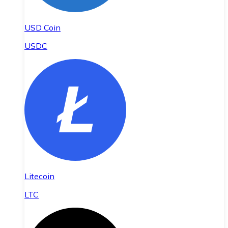
USD Coin
USDC
Litecoin
LTC