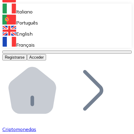
Bitnovo Ramp
Italiano
Integra nuestra solución en tu plataforma.
Português
Bitnovo Giftcards
English
Vende nuestras tarjetas regalo en tu negocio.
Français
Bitnovo OTC
Registrarse
Acceder
Realiza operaciones de gran volumen.
Bitnovo ATM
Integra un ATM Bitnovo en tu negocio y permite que t
Bitnovo API
Integra nuestra API en tu ecosistema.
Conviértete en Distribuidor
Únete a nuestra red de distribuidores.
Criptomonedas