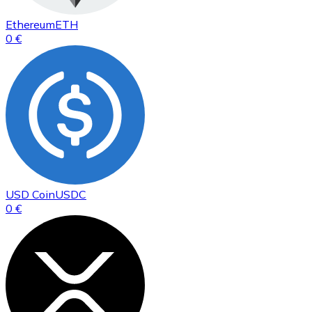
Ethereum
ETH
0 €
USD Coin
USDC
0 €