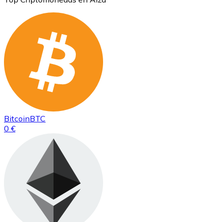
Bitcoin
BTC
0 €