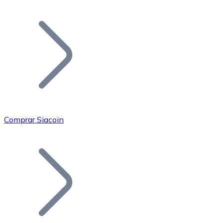
Listar Token
Añade tu proyecto a nuestro ecosistema.
Comprar Siacoin
Bitcoin
BTC