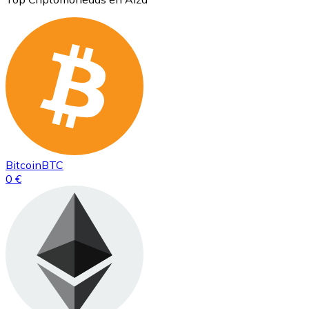
Bitcoin
BTC
0 €