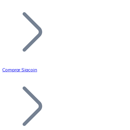
Listar Token
Añade tu proyecto a nuestro ecosistema.
Comprar Siacoin
Bitcoin
BTC