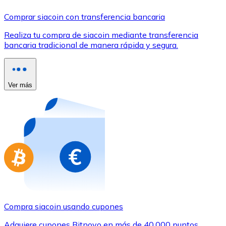
Comprar con Transferencia
Comprar siacoin con transferencia bancaria
Tarjeta de crédito / débito
Realiza tu compra de siacoin mediante transferencia
Utiliza tarjetas Visa y Mastercard para comprar criptom
bancaria tradicional de manera rápida y segura.
Comprar con tarjeta
Tienda - Tarjetas regalo
Ver más
Nuevo
Compra tarjetas regalo de tus marcas favoritas con cr
Ir a la tienda de tarjetas regalo
Compra siacoin usando cupones
Adquiere cupones Bitnovo en más de 40.000 puntos