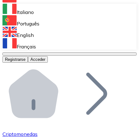
Bitnovo Ramp
Italiano
Integra nuestra solución en tu plataforma.
Português
Bitnovo Giftcards
English
Vende nuestras tarjetas regalo en tu negocio.
Français
Bitnovo OTC
Registrarse
Acceder
Realiza operaciones de gran volumen.
Bitnovo ATM
Integra un ATM Bitnovo en tu negocio y permite que t
Bitnovo API
Integra nuestra API en tu ecosistema.
Conviértete en Distribuidor
Únete a nuestra red de distribuidores.
Criptomonedas