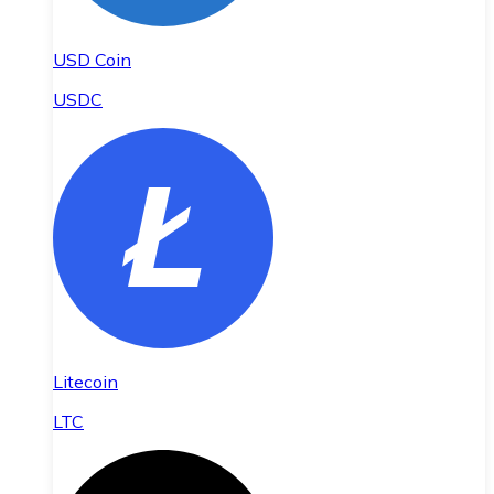
USD Coin
USDC
Litecoin
LTC