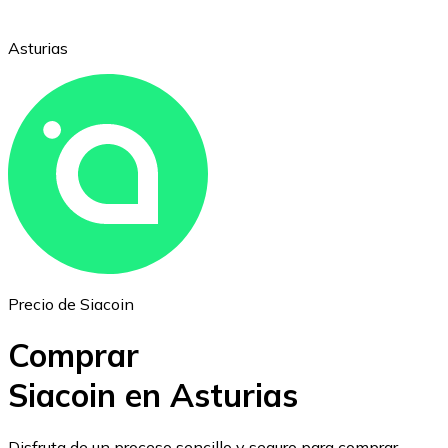
Asturias
Ethereum
ETH
Precio de Siacoin
Comprar
Siacoin en Asturias
USD Coin
Disfruta de un proceso sencillo y seguro para comprar,