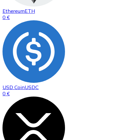
Ethereum
ETH
0 €
USD Coin
USDC
0 €