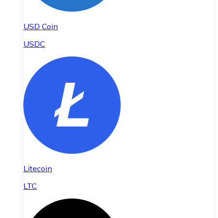
USD Coin
USDC
Litecoin
LTC