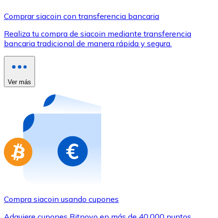
Comprar con Transferencia
Comprar siacoin con transferencia bancaria
Tarjeta de crédito / débito
Realiza tu compra de siacoin mediante transferencia
Utiliza tarjetas Visa y Mastercard para comprar criptom
bancaria tradicional de manera rápida y segura.
Comprar con tarjeta
Tienda - Tarjetas regalo
Ver más
Nuevo
Compra tarjetas regalo de tus marcas favoritas con cr
Ir a la tienda de tarjetas regalo
Compra siacoin usando cupones
Adquiere cupones Bitnovo en más de 40.000 puntos