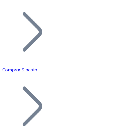
Listar Token
Añade tu proyecto a nuestro ecosistema.
Comprar Siacoin
Bitcoin
BTC