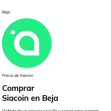
Beja
Ethereum
ETH
Precio de Siacoin
Comprar
Siacoin en Beja
USD Coin
Disfruta de un proceso sencillo y seguro para comprar,