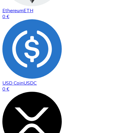
Ethereum
ETH
0 €
USD Coin
USDC
0 €