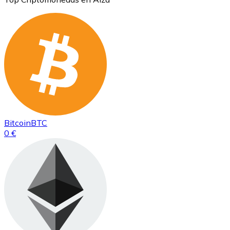
Bitcoin
BTC
0 €