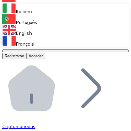
Bitnovo Ramp
Italiano
Integra nuestra solución en tu plataforma.
Português
Bitnovo Giftcards
English
Vende nuestras tarjetas regalo en tu negocio.
Français
Bitnovo OTC
Registrarse
Acceder
Realiza operaciones de gran volumen.
Bitnovo ATM
Integra un ATM Bitnovo en tu negocio y permite que t
Bitnovo API
Integra nuestra API en tu ecosistema.
Conviértete en Distribuidor
Únete a nuestra red de distribuidores.
Criptomonedas