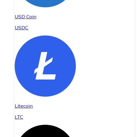
USD Coin
USDC
Litecoin
LTC