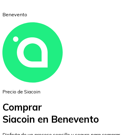
Benevento
Ethereum
ETH
Precio de Siacoin
Comprar
Siacoin en Benevento
USD Coin
Disfruta de un proceso sencillo y seguro para comprar,