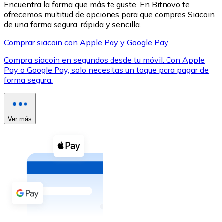
Encuentra la forma que más te guste. En Bitnovo te
ofrecemos multitud de opciones para que compres Siacoin
de una forma segura, rápida y sencilla.
Comprar siacoin con Apple Pay y Google Pay
Compra siacoin en segundos desde tu móvil. Con Apple
XRP
Pay o Google Pay, solo necesitas un toque para pagar de
forma segura.
XRP
Ver más
Ver todo
Efectivo
Compra criptomonedas con efectivo en tu tienda más 
Comprar con efectivo
Transferencia SEPA
Añade fondos a tu cuenta Bitnovo o realiza compras di