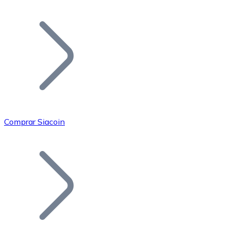
Listar Token
Añade tu proyecto a nuestro ecosistema.
Comprar Siacoin
Bitcoin
BTC