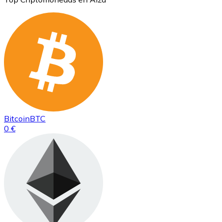
Bitcoin
BTC
0 €