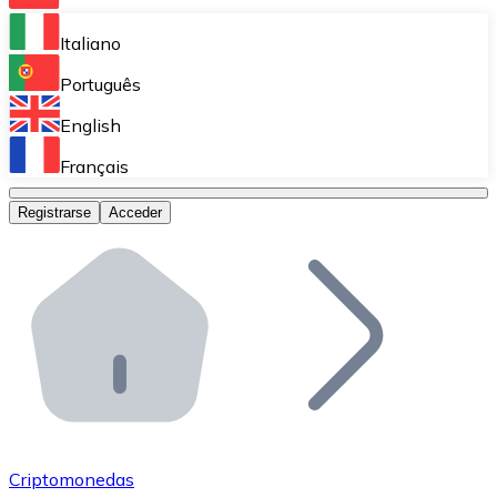
Bitnovo Ramp
Italiano
Integra nuestra solución en tu plataforma.
Português
Bitnovo Giftcards
English
Vende nuestras tarjetas regalo en tu negocio.
Français
Bitnovo OTC
Registrarse
Acceder
Realiza operaciones de gran volumen.
Bitnovo ATM
Integra un ATM Bitnovo en tu negocio y permite que t
Bitnovo API
Integra nuestra API en tu ecosistema.
Conviértete en Distribuidor
Únete a nuestra red de distribuidores.
Criptomonedas