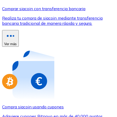
Comprar con Transferencia
Comprar siacoin con transferencia bancaria
Tarjeta de crédito / débito
Realiza tu compra de siacoin mediante transferencia
Utiliza tarjetas Visa y Mastercard para comprar criptom
bancaria tradicional de manera rápida y segura.
Comprar con tarjeta
Tienda - Tarjetas regalo
Ver más
Nuevo
Compra tarjetas regalo de tus marcas favoritas con cr
Ir a la tienda de tarjetas regalo
Compra siacoin usando cupones
Adquiere cupones Bitnovo en más de 40.000 puntos