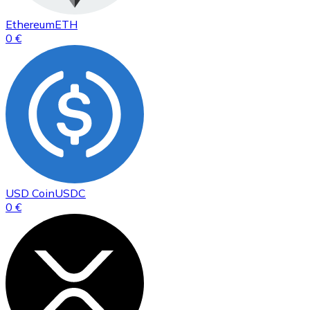
Ethereum
ETH
0 €
USD Coin
USDC
0 €