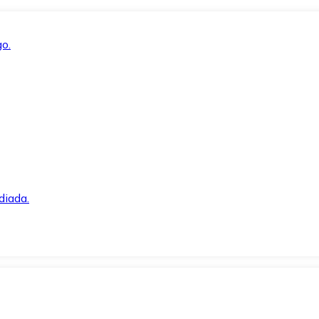
o.
diada.