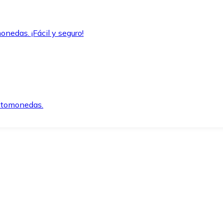
onedas. ¡Fácil y seguro!
iptomonedas.
o.