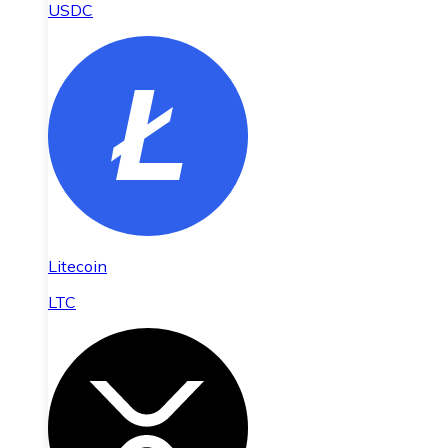
USDC
Litecoin
LTC