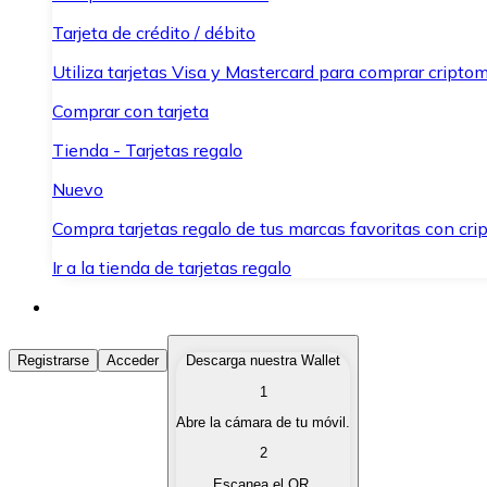
Tarjeta de crédito / débito
Utiliza tarjetas Visa y Mastercard para comprar criptom
Comprar con tarjeta
Tienda - Tarjetas regalo
Nuevo
Compra tarjetas regalo de tus marcas favoritas con cr
Ir a la tienda de tarjetas regalo
Comprar Criptomonedas
Registrarse
Acceder
Descarga nuestra Wallet
1
Compra criptomonedas con diferentes métodos de pag
Abre la cámara de tu móvil.
Vender Criptomonedas
2
Vende tus criptomonedas de forma rápida y segura.
Escanea el QR.