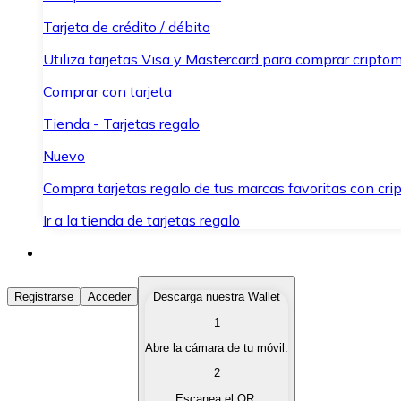
Tarjeta de crédito / débito
Utiliza tarjetas Visa y Mastercard para comprar criptom
Comprar con tarjeta
Tienda - Tarjetas regalo
Nuevo
Compra tarjetas regalo de tus marcas favoritas con cr
Ir a la tienda de tarjetas regalo
Comprar Criptomonedas
Registrarse
Acceder
Descarga nuestra Wallet
1
Compra criptomonedas con diferentes métodos de pag
Abre la cámara de tu móvil.
Vender Criptomonedas
2
Vende tus criptomonedas de forma rápida y segura.
Escanea el QR.