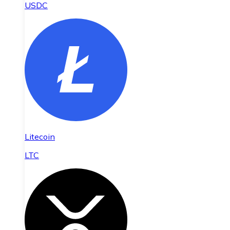
USDC
Litecoin
LTC