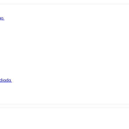
o.
diada.