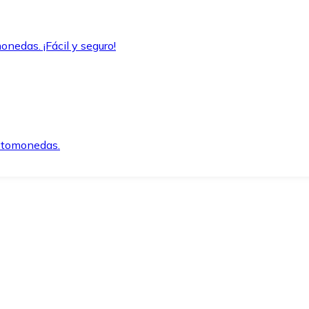
onedas. ¡Fácil y seguro!
iptomonedas.
o.