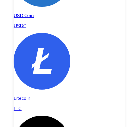
USD Coin
USDC
Litecoin
LTC