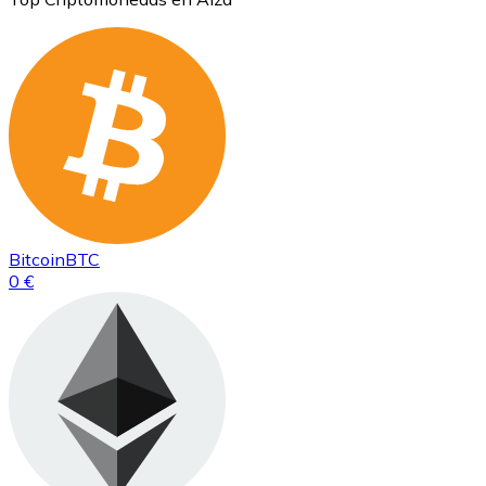
Bitcoin
BTC
0 €