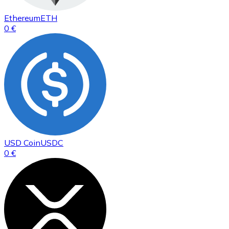
Ethereum
ETH
0 €
USD Coin
USDC
0 €