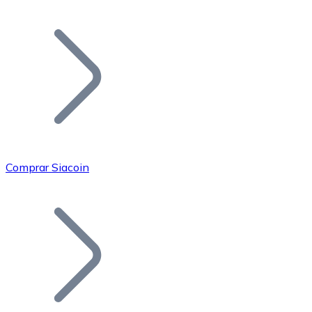
Listar Token
Añade tu proyecto a nuestro ecosistema.
Comprar Siacoin
Bitcoin
BTC