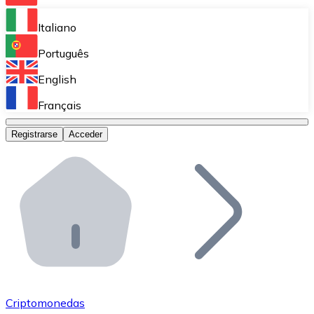
Bitnovo Ramp
Italiano
Integra nuestra solución en tu plataforma.
Português
Bitnovo Giftcards
English
Vende nuestras tarjetas regalo en tu negocio.
Français
Bitnovo OTC
Registrarse
Acceder
Realiza operaciones de gran volumen.
Bitnovo ATM
Integra un ATM Bitnovo en tu negocio y permite que t
Bitnovo API
Integra nuestra API en tu ecosistema.
Conviértete en Distribuidor
Únete a nuestra red de distribuidores.
Criptomonedas