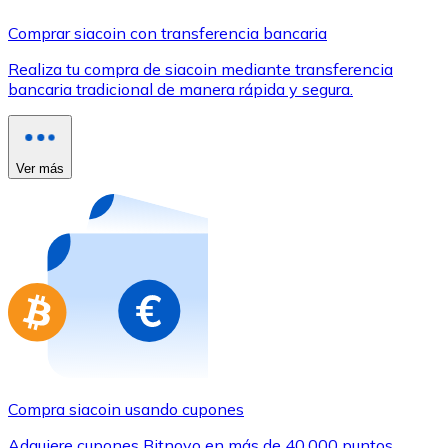
Comprar con Transferencia
Comprar siacoin con transferencia bancaria
Tarjeta de crédito / débito
Realiza tu compra de siacoin mediante transferencia
Utiliza tarjetas Visa y Mastercard para comprar criptom
bancaria tradicional de manera rápida y segura.
Comprar con tarjeta
Tienda - Tarjetas regalo
Ver más
Nuevo
Compra tarjetas regalo de tus marcas favoritas con cr
Ir a la tienda de tarjetas regalo
Compra siacoin usando cupones
Adquiere cupones Bitnovo en más de 40.000 puntos