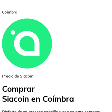
Coímbra
Ethereum
ETH
Precio de Siacoin
Comprar
Siacoin en Coímbra
USD Coin
Disfruta de un proceso sencillo y seguro para comprar,