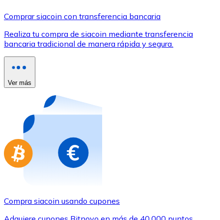
Comprar con Transferencia
Comprar siacoin con transferencia bancaria
Tarjeta de crédito / débito
Realiza tu compra de siacoin mediante transferencia
Utiliza tarjetas Visa y Mastercard para comprar criptom
bancaria tradicional de manera rápida y segura.
Comprar con tarjeta
Tienda - Tarjetas regalo
Ver más
Nuevo
Compra tarjetas regalo de tus marcas favoritas con cr
Ir a la tienda de tarjetas regalo
Compra siacoin usando cupones
Adquiere cupones Bitnovo en más de 40.000 puntos