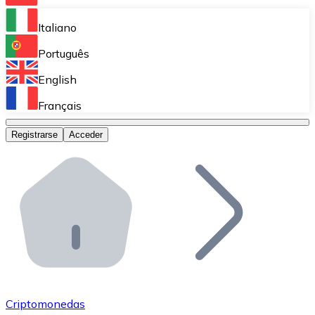
Bitnovo Ramp
Italiano
Integra nuestra solución en tu plataforma.
Português
Bitnovo Giftcards
English
Vende nuestras tarjetas regalo en tu negocio.
Français
Bitnovo OTC
Registrarse
Acceder
Realiza operaciones de gran volumen.
Bitnovo ATM
Integra un ATM Bitnovo en tu negocio y permite que t
Bitnovo API
Integra nuestra API en tu ecosistema.
Conviértete en Distribuidor
Únete a nuestra red de distribuidores.
Criptomonedas