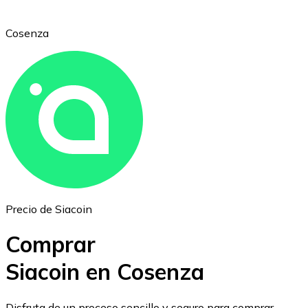
Cosenza
Ethereum
ETH
Precio de Siacoin
Comprar
Siacoin en Cosenza
USD Coin
Disfruta de un proceso sencillo y seguro para comprar,