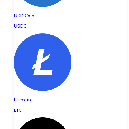
USD Coin
USDC
Litecoin
LTC