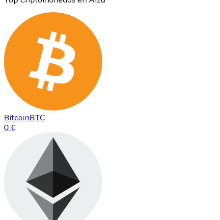
Bitcoin
BTC
0 €