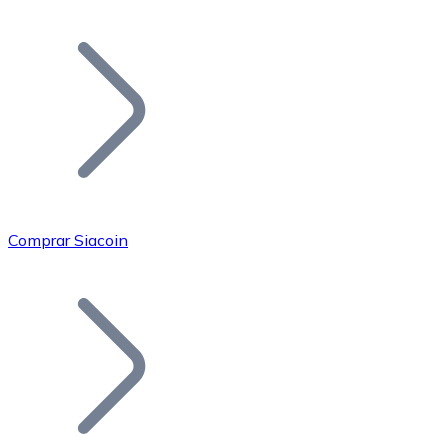
Listar Token
Añade tu proyecto a nuestro ecosistema.
Comprar Siacoin
Bitcoin
BTC