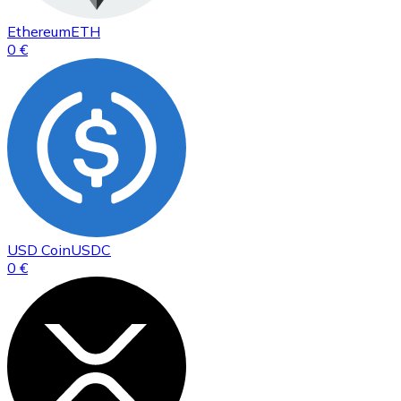
Ethereum
ETH
0 €
USD Coin
USDC
0 €