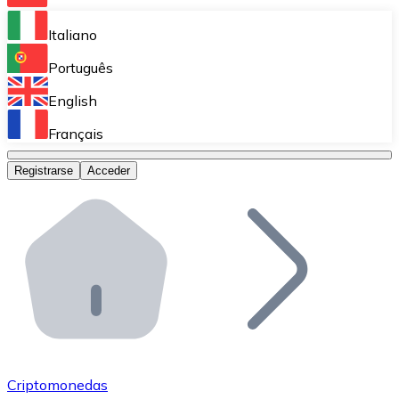
Bitnovo Ramp
Italiano
Integra nuestra solución en tu plataforma.
Português
Bitnovo Giftcards
English
Vende nuestras tarjetas regalo en tu negocio.
Français
Bitnovo OTC
Registrarse
Acceder
Realiza operaciones de gran volumen.
Bitnovo ATM
Integra un ATM Bitnovo en tu negocio y permite que t
Bitnovo API
Integra nuestra API en tu ecosistema.
Conviértete en Distribuidor
Únete a nuestra red de distribuidores.
Criptomonedas