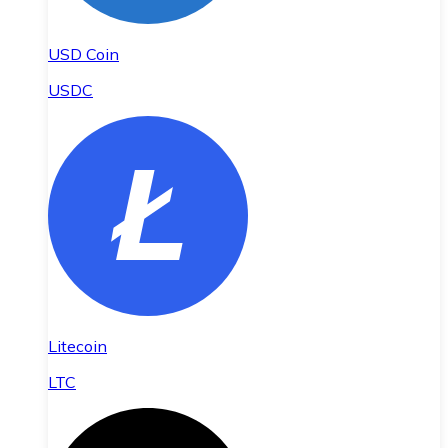
USD Coin
USDC
Litecoin
LTC