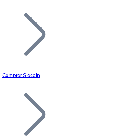
Listar Token
Añade tu proyecto a nuestro ecosistema.
Comprar Siacoin
Bitcoin
BTC