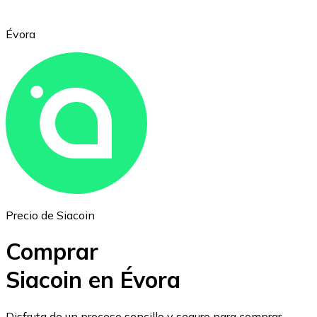
Évora
Ethereum
ETH
Precio de Siacoin
Comprar
Siacoin en Évora
USD Coin
Disfruta de un proceso sencillo y seguro para comprar,