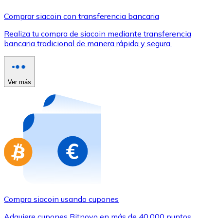
Comprar con Transferencia
Comprar siacoin con transferencia bancaria
Tarjeta de crédito / débito
Realiza tu compra de siacoin mediante transferencia
Utiliza tarjetas Visa y Mastercard para comprar criptom
bancaria tradicional de manera rápida y segura.
Comprar con tarjeta
Tienda - Tarjetas regalo
Ver más
Nuevo
Compra tarjetas regalo de tus marcas favoritas con cr
Ir a la tienda de tarjetas regalo
Compra siacoin usando cupones
Adquiere cupones Bitnovo en más de 40.000 puntos