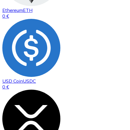
Ethereum
ETH
0 €
USD Coin
USDC
0 €