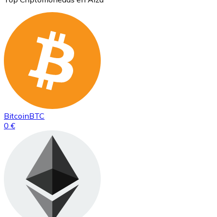
Bitcoin
BTC
0 €