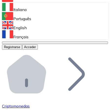
Bitnovo Ramp
Italiano
Integra nuestra solución en tu plataforma.
Português
Bitnovo Giftcards
English
Vende nuestras tarjetas regalo en tu negocio.
Français
Bitnovo OTC
Registrarse
Acceder
Realiza operaciones de gran volumen.
Bitnovo ATM
Integra un ATM Bitnovo en tu negocio y permite que t
Bitnovo API
Integra nuestra API en tu ecosistema.
Conviértete en Distribuidor
Únete a nuestra red de distribuidores.
Criptomonedas