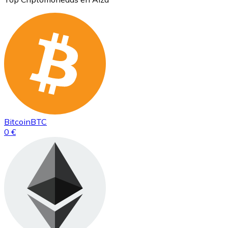
Bitcoin
BTC
0 €