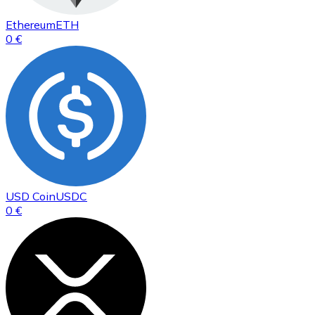
Ethereum
ETH
0 €
USD Coin
USDC
0 €