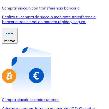
Comprar con Transferencia
Comprar siacoin con transferencia bancaria
Tarjeta de crédito / débito
Realiza tu compra de siacoin mediante transferencia
Utiliza tarjetas Visa y Mastercard para comprar criptom
bancaria tradicional de manera rápida y segura.
Comprar con tarjeta
Tienda - Tarjetas regalo
Ver más
Nuevo
Compra tarjetas regalo de tus marcas favoritas con cr
Ir a la tienda de tarjetas regalo
Compra siacoin usando cupones
Adquiere cupones Bitnovo en más de 40.000 puntos