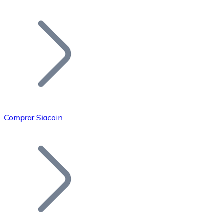
Listar Token
Añade tu proyecto a nuestro ecosistema.
Comprar Siacoin
Bitcoin
BTC