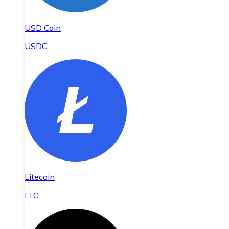
USD Coin
USDC
Litecoin
LTC