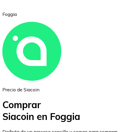
Foggia
Ethereum
ETH
Precio de Siacoin
Comprar
Siacoin en Foggia
USD Coin
Disfruta de un proceso sencillo y seguro para comprar,