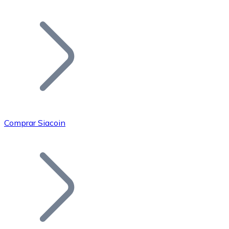
Listar Token
Añade tu proyecto a nuestro ecosistema.
Comprar Siacoin
Bitcoin
BTC