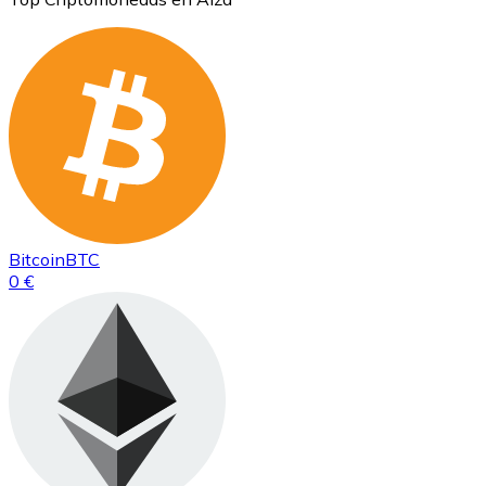
Bitcoin
BTC
0 €