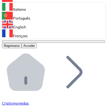
Bitnovo Ramp
Italiano
Integra nuestra solución en tu plataforma.
Português
Bitnovo Giftcards
English
Vende nuestras tarjetas regalo en tu negocio.
Français
Bitnovo OTC
Registrarse
Acceder
Realiza operaciones de gran volumen.
Bitnovo ATM
Integra un ATM Bitnovo en tu negocio y permite que t
Bitnovo API
Integra nuestra API en tu ecosistema.
Conviértete en Distribuidor
Únete a nuestra red de distribuidores.
Criptomonedas