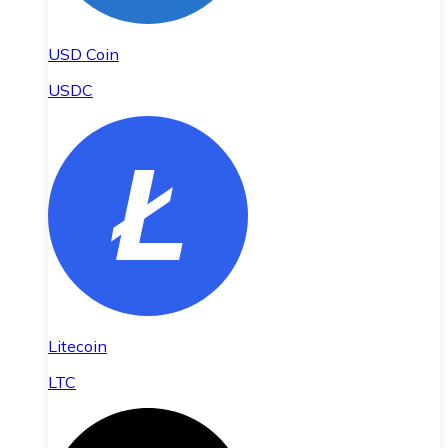
USD Coin
USDC
Litecoin
LTC