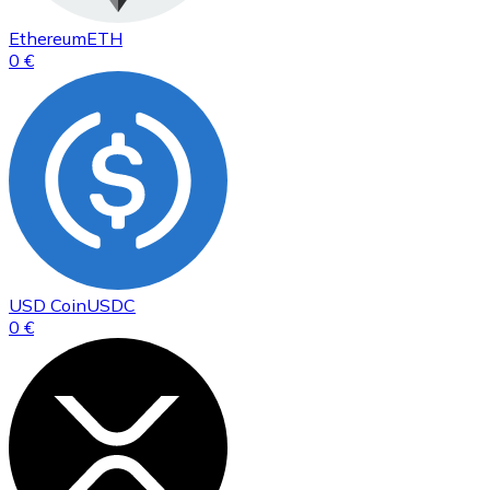
Ethereum
ETH
0 €
USD Coin
USDC
0 €