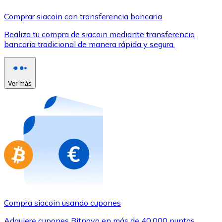
Comprar con Transferencia
Comprar siacoin con transferencia bancaria
Tarjeta de crédito / débito
Realiza tu compra de siacoin mediante transferencia
Utiliza tarjetas Visa y Mastercard para comprar criptom
bancaria tradicional de manera rápida y segura.
Comprar con tarjeta
Tienda - Tarjetas regalo
Ver más
Nuevo
Compra tarjetas regalo de tus marcas favoritas con cr
Ir a la tienda de tarjetas regalo
Compra siacoin usando cupones
Adquiere cupones Bitnovo en más de 40.000 puntos