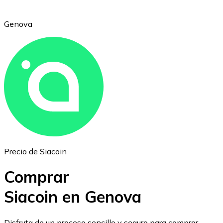
Genova
Ethereum
ETH
Precio de Siacoin
Comprar
Siacoin en Genova
USD Coin
Disfruta de un proceso sencillo y seguro para comprar,