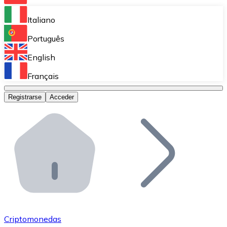
Bitnovo Ramp
Italiano
Integra nuestra solución en tu plataforma.
Português
Bitnovo Giftcards
English
Vende nuestras tarjetas regalo en tu negocio.
Français
Bitnovo OTC
Registrarse
Acceder
Realiza operaciones de gran volumen.
Bitnovo ATM
Integra un ATM Bitnovo en tu negocio y permite que t
Bitnovo API
Integra nuestra API en tu ecosistema.
Conviértete en Distribuidor
Únete a nuestra red de distribuidores.
Criptomonedas