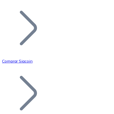
Listar Token
Añade tu proyecto a nuestro ecosistema.
Comprar Siacoin
Bitcoin
BTC