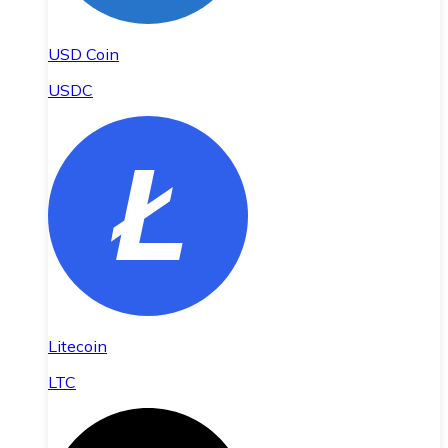
USD Coin
USDC
Litecoin
LTC