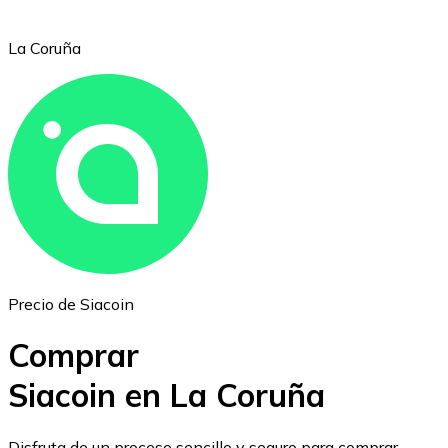
La Coruña
Ethereum
ETH
Precio de Siacoin
Comprar
Siacoin en La Coruña
USD Coin
Disfruta de un proceso sencillo y seguro para comprar,