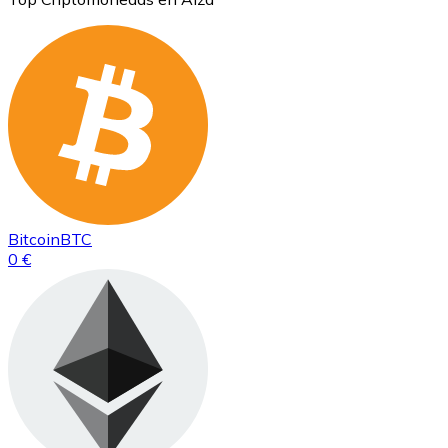
Bitcoin
BTC
0 €