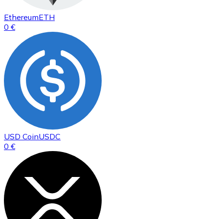
Ethereum
ETH
0 €
USD Coin
USDC
0 €