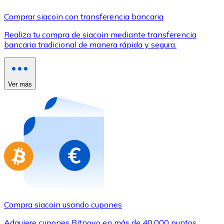
Comprar con Transferencia
Comprar siacoin con transferencia bancaria
Tarjeta de crédito / débito
Realiza tu compra de siacoin mediante transferencia
Utiliza tarjetas Visa y Mastercard para comprar criptom
bancaria tradicional de manera rápida y segura.
Comprar con tarjeta
Tienda - Tarjetas regalo
Ver más
Nuevo
Compra tarjetas regalo de tus marcas favoritas con cr
Ir a la tienda de tarjetas regalo
Compra siacoin usando cupones
Adquiere cupones Bitnovo en más de 40.000 puntos