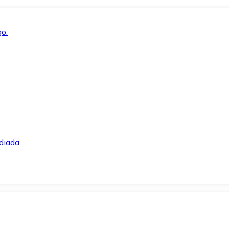
o.
diada.