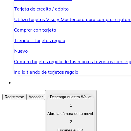
Tarjeta de crédito / débito
Utiliza tarjetas Visa y Mastercard para comprar criptom
Comprar con tarjeta
Tienda - Tarjetas regalo
Nuevo
Compra tarjetas regalo de tus marcas favoritas con cr
Ir a la tienda de tarjetas regalo
Comprar Criptomonedas
Registrarse
Acceder
Descarga nuestra Wallet
1
Compra criptomonedas con diferentes métodos de pag
Abre la cámara de tu móvil.
Vender Criptomonedas
2
Vende tus criptomonedas de forma rápida y segura.
Escanea el QR.