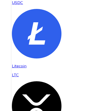
USDC
Litecoin
LTC