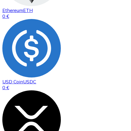
Ethereum
ETH
0 €
USD Coin
USDC
0 €