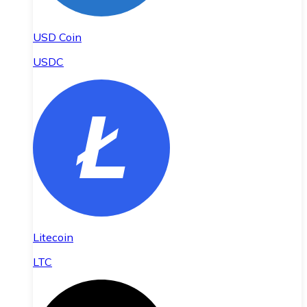
USD Coin
USDC
Litecoin
LTC