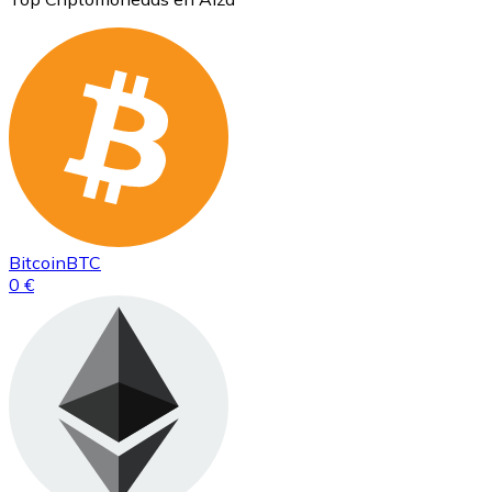
Bitcoin
BTC
0 €