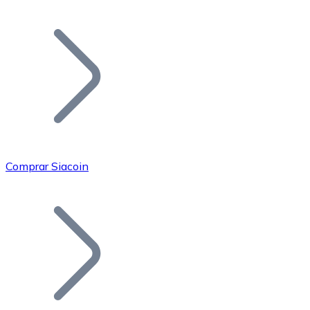
Listar Token
Añade tu proyecto a nuestro ecosistema.
Comprar Siacoin
Bitcoin
BTC