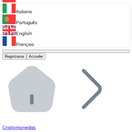
Bitnovo Ramp
Italiano
Integra nuestra solución en tu plataforma.
Português
Bitnovo Giftcards
English
Vende nuestras tarjetas regalo en tu negocio.
Français
Bitnovo OTC
Registrarse
Acceder
Realiza operaciones de gran volumen.
Bitnovo ATM
Integra un ATM Bitnovo en tu negocio y permite que t
Bitnovo API
Integra nuestra API en tu ecosistema.
Conviértete en Distribuidor
Únete a nuestra red de distribuidores.
Criptomonedas