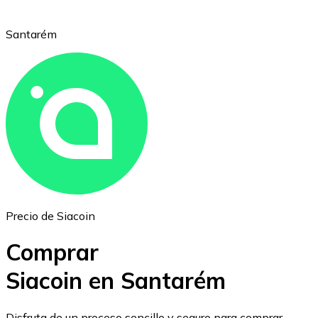
Santarém
Ethereum
ETH
Precio de Siacoin
Comprar
Siacoin en Santarém
USD Coin
Disfruta de un proceso sencillo y seguro para comprar,