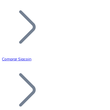
Listar Token
Añade tu proyecto a nuestro ecosistema.
Comprar Siacoin
Bitcoin
BTC