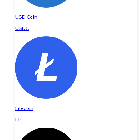
USD Coin
USDC
Litecoin
LTC