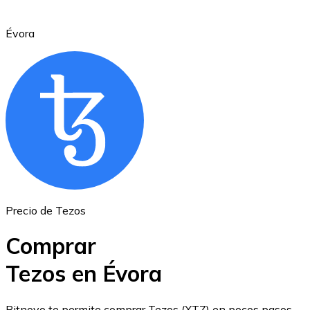
Évora
Ethereum
ETH
Precio de Tezos
Comprar
Tezos en Évora
USD Coin
Bitnovo te permite comprar Tezos (XTZ) en pocos pasos