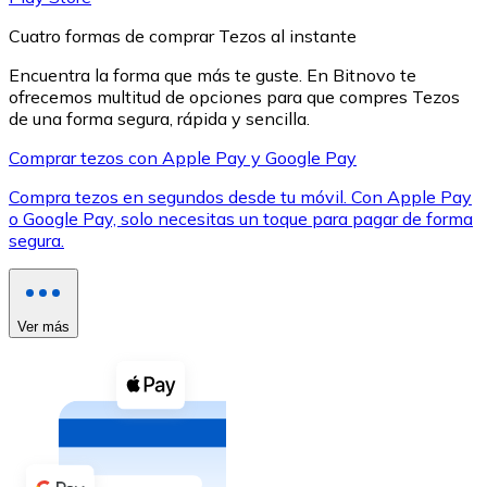
Cuatro formas de comprar Tezos al instante
Encuentra la forma que más te guste. En Bitnovo te
ofrecemos multitud de opciones para que compres Tezos
de una forma segura, rápida y sencilla.
XRP
Comprar tezos con Apple Pay y Google Pay
XRP
Compra tezos en segundos desde tu móvil. Con Apple Pay
o Google Pay, solo necesitas un toque para pagar de forma
segura.
Ver todo
Efectivo
Ver más
Compra criptomonedas con efectivo en tu tienda más 
Comprar con efectivo
Transferencia SEPA
Añade fondos a tu cuenta Bitnovo o realiza compras di