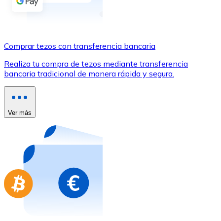
Comprar con Transferencia
Tarjeta de crédito / débito
Utiliza tarjetas Visa y Mastercard para comprar criptom
Comprar tezos con transferencia bancaria
Comprar con tarjeta
Realiza tu compra de tezos mediante transferencia
bancaria tradicional de manera rápida y segura.
Tienda - Tarjetas regalo
Nuevo
Compra tarjetas regalo de tus marcas favoritas con cr
Ver más
Ir a la tienda de tarjetas regalo