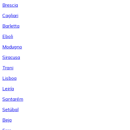
Brescia
Cagliari
Barletta
Eboli
Modugno
Siracusa
Trani
Lisboa
Leiría
Santarém
Setúbal
Beja