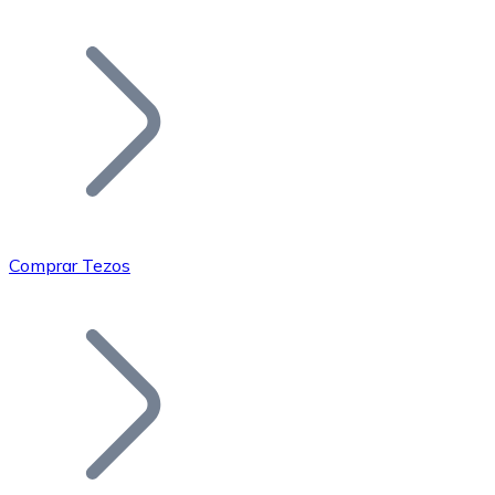
Listar Token
Añade tu proyecto a nuestro ecosistema.
Comprar Tezos
Bitcoin
BTC