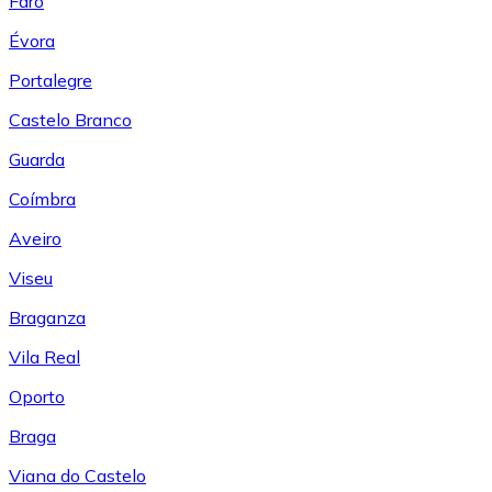
Faro
Évora
Portalegre
Castelo Branco
Guarda
Coímbra
Aveiro
Viseu
Braganza
Vila Real
Oporto
Braga
Viana do Castelo