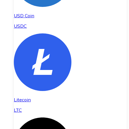
USD Coin
USDC
Litecoin
LTC