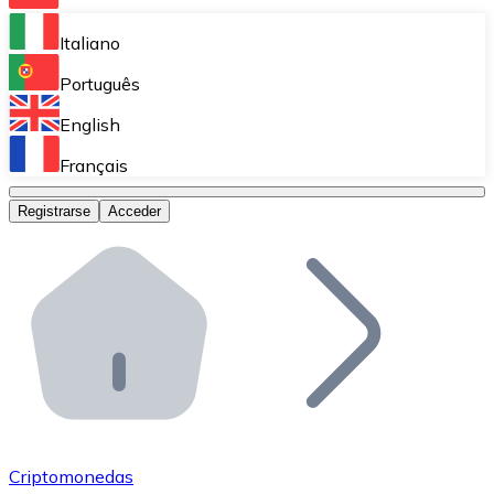
Bitnovo Ramp
Italiano
Integra nuestra solución en tu plataforma.
Português
Bitnovo Giftcards
English
Vende nuestras tarjetas regalo en tu negocio.
Français
Bitnovo OTC
Registrarse
Acceder
Realiza operaciones de gran volumen.
Bitnovo ATM
Integra un ATM Bitnovo en tu negocio y permite que t
Bitnovo API
Integra nuestra API en tu ecosistema.
Conviértete en Distribuidor
Únete a nuestra red de distribuidores.
Criptomonedas