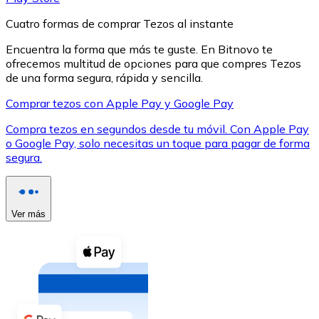
Cuatro formas de comprar Tezos al instante
Encuentra la forma que más te guste. En Bitnovo te
ofrecemos multitud de opciones para que compres Tezos
de una forma segura, rápida y sencilla.
XRP
Comprar tezos con Apple Pay y Google Pay
XRP
Compra tezos en segundos desde tu móvil. Con Apple Pay
o Google Pay, solo necesitas un toque para pagar de forma
segura.
Ver todo
Efectivo
Ver más
Compra criptomonedas con efectivo en tu tienda más 
Comprar con efectivo
Transferencia SEPA
Añade fondos a tu cuenta Bitnovo o realiza compras di