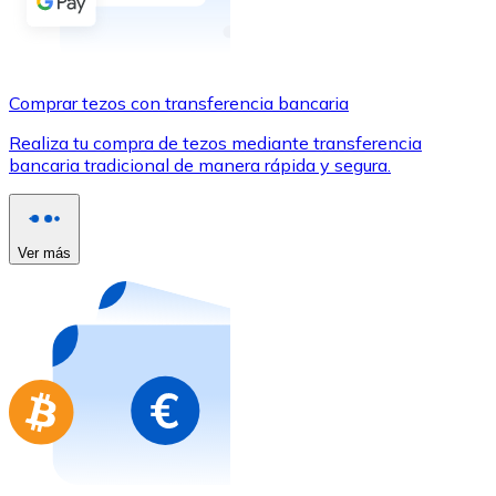
Comprar con Transferencia
Tarjeta de crédito / débito
Utiliza tarjetas Visa y Mastercard para comprar criptom
Comprar tezos con transferencia bancaria
Comprar con tarjeta
Realiza tu compra de tezos mediante transferencia
bancaria tradicional de manera rápida y segura.
Tienda - Tarjetas regalo
Nuevo
Compra tarjetas regalo de tus marcas favoritas con cr
Ver más
Ir a la tienda de tarjetas regalo