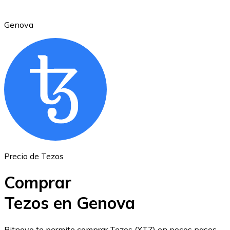
Genova
Ethereum
ETH
Precio de Tezos
Comprar
Tezos en Genova
USD Coin
Bitnovo te permite comprar Tezos (XTZ) en pocos pasos