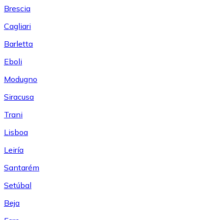
Brescia
Cagliari
Barletta
Eboli
Modugno
Siracusa
Trani
Lisboa
Leiría
Santarém
Setúbal
Beja