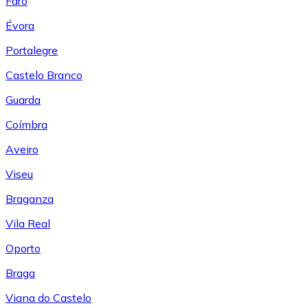
Faro
Évora
Portalegre
Castelo Branco
Guarda
Coímbra
Aveiro
Viseu
Braganza
Vila Real
Oporto
Braga
Viana do Castelo