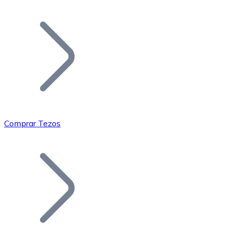
Listar Token
Añade tu proyecto a nuestro ecosistema.
Comprar Tezos
Bitcoin
BTC