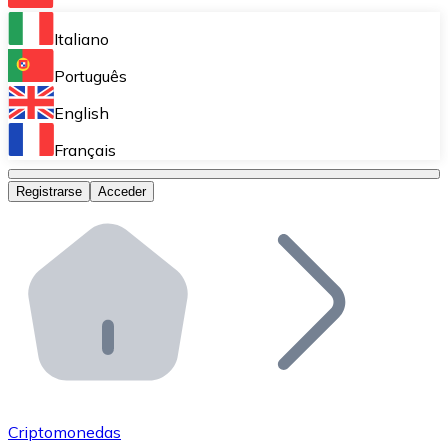
Bitnovo Ramp
Italiano
Integra nuestra solución en tu plataforma.
Português
Bitnovo Giftcards
English
Vende nuestras tarjetas regalo en tu negocio.
Français
Bitnovo OTC
Registrarse
Acceder
Realiza operaciones de gran volumen.
Bitnovo ATM
Integra un ATM Bitnovo en tu negocio y permite que t
Bitnovo API
Integra nuestra API en tu ecosistema.
Conviértete en Distribuidor
Únete a nuestra red de distribuidores.
Criptomonedas