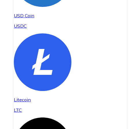
USD Coin
USDC
Litecoin
LTC