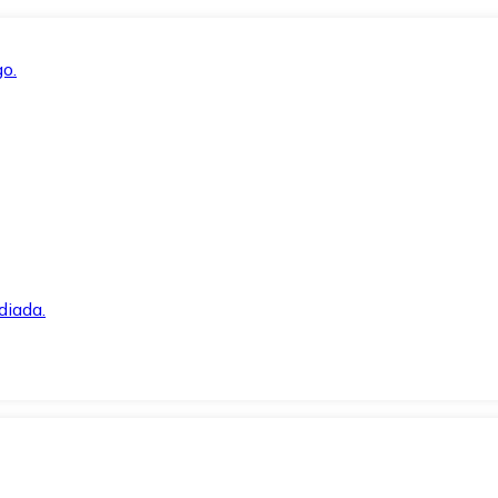
o.
diada.