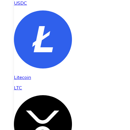
USDC
Litecoin
LTC