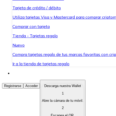
Tarjeta de crédito / débito
Utiliza tarjetas Visa y Mastercard para comprar criptom
Comprar con tarjeta
Tienda - Tarjetas regalo
Nuevo
Compra tarjetas regalo de tus marcas favoritas con cr
Ir a la tienda de tarjetas regalo
Comprar Criptomonedas
Registrarse
Acceder
Descarga nuestra Wallet
1
Compra criptomonedas con diferentes métodos de pag
Abre la cámara de tu móvil.
Vender Criptomonedas
2
Vende tus criptomonedas de forma rápida y segura.
Escanea el QR.