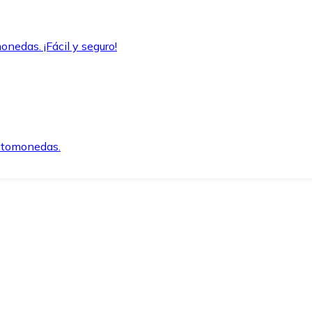
onedas. ¡Fácil y seguro!
iptomonedas.
o.