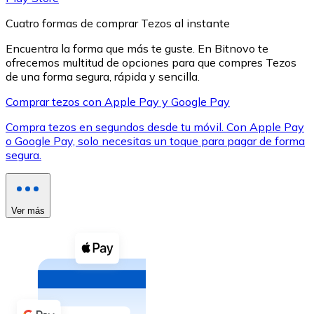
Cuatro formas de comprar Tezos al instante
Encuentra la forma que más te guste. En Bitnovo te
ofrecemos multitud de opciones para que compres Tezos
de una forma segura, rápida y sencilla.
XRP
Comprar tezos con Apple Pay y Google Pay
XRP
Compra tezos en segundos desde tu móvil. Con Apple Pay
o Google Pay, solo necesitas un toque para pagar de forma
segura.
Ver todo
Efectivo
Ver más
Compra criptomonedas con efectivo en tu tienda más 
Comprar con efectivo
Transferencia SEPA
Añade fondos a tu cuenta Bitnovo o realiza compras di