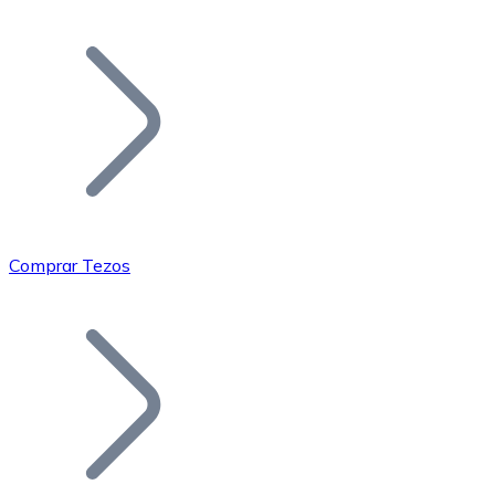
Listar Token
Añade tu proyecto a nuestro ecosistema.
Comprar Tezos
Bitcoin
BTC