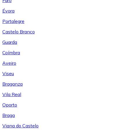
Faro
Évora
Portalegre
Castelo Branco
Guarda
Coímbra
Aveiro
Viseu
Braganza
Vila Real
Oporto
Braga
Viana do Castelo