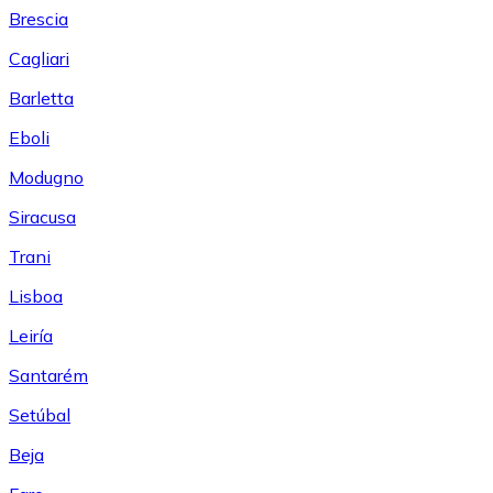
Brescia
Cagliari
Barletta
Eboli
Modugno
Siracusa
Trani
Lisboa
Leiría
Santarém
Setúbal
Beja