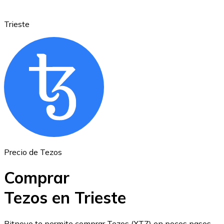
Trieste
Ethereum
ETH
Precio de Tezos
Comprar
Tezos en Trieste
USD Coin
Bitnovo te permite comprar Tezos (XTZ) en pocos pasos