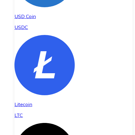
USD Coin
USDC
Litecoin
LTC