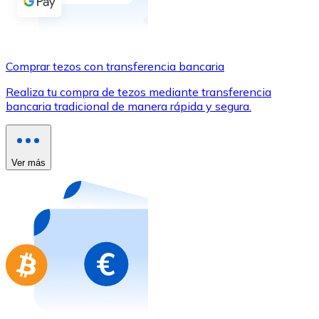
Comprar con Transferencia
Tarjeta de crédito / débito
Utiliza tarjetas Visa y Mastercard para comprar criptom
Comprar tezos con transferencia bancaria
Comprar con tarjeta
Realiza tu compra de tezos mediante transferencia
bancaria tradicional de manera rápida y segura.
Tienda - Tarjetas regalo
Nuevo
Compra tarjetas regalo de tus marcas favoritas con cr
Ver más
Ir a la tienda de tarjetas regalo