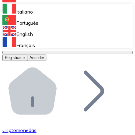
Bitnovo Ramp
Italiano
Integra nuestra solución en tu plataforma.
Português
Bitnovo Giftcards
English
Vende nuestras tarjetas regalo en tu negocio.
Français
Bitnovo OTC
Registrarse
Acceder
Realiza operaciones de gran volumen.
Bitnovo ATM
Integra un ATM Bitnovo en tu negocio y permite que t
Bitnovo API
Integra nuestra API en tu ecosistema.
Conviértete en Distribuidor
Únete a nuestra red de distribuidores.
Criptomonedas