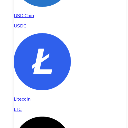
USD Coin
USDC
Litecoin
LTC