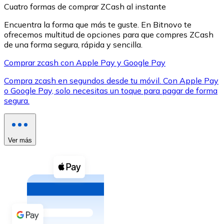
Cuatro formas de comprar ZCash al instante
Encuentra la forma que más te guste. En Bitnovo te
ofrecemos multitud de opciones para que compres ZCash
de una forma segura, rápida y sencilla.
Comprar zcash con Apple Pay y Google Pay
XRP
Compra zcash en segundos desde tu móvil. Con Apple Pay
XRP
o Google Pay, solo necesitas un toque para pagar de forma
segura.
Ver todo
Efectivo
Ver más
Compra criptomonedas con efectivo en tu tienda más 
Comprar con efectivo
Transferencia SEPA
Añade fondos a tu cuenta Bitnovo o realiza compras di