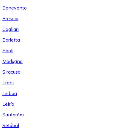
Benevento
Brescia
Cagliari
Barletta
Eboli
Modugno
Siracusa
Trani
Lisboa
Leiría
Santarém
Setúbal