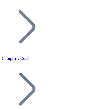
Listar Token
Añade tu proyecto a nuestro ecosistema.
Comprar ZCash
Bitcoin
BTC