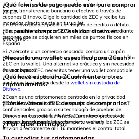
¿Qué formas de pago puedo usar para comprar
de identidad y elegir entre nuestros métodos de pago:
tarjeta, transferencia bancaria o efectivo a través de
ZEC?
cupones Bitnovo. Elige la cantidad de ZEC y recibe tus
monedas directamente en tu wallet.
En Bitnovo puedes pagar con tarjeta de crédito o débito,
¿Es posible comprar ZCash con dinero en
hacer una transferencia SEPA o utilizar efectivo mediante
cupones que se adquieren en miles de puntos físicos en
efectivo?
España.
Sí. Acércate a un comercio asociado, compra un cupón
¿Necesito una wallet específica para ZCash?
Bitnovo y luego canjéalo en nuestra web o app para recibir
ZEC en tu wallet. Una alternativa práctica y sin necesidad
de usar bancos.
Para comprar ZEC necesitas tener una wallet compatible
¿Qué hace especial a ZCash frente a otras
con la red ZCash. Puedes usar una wallet externa o
gestionar tus fondos desde la
wallet sin custodia de
criptomonedas?
Bitnovo
.
ZCash es una criptomoneda centrada en la privacidad
¿Dónde van mis ZEC después de comprarlos?
financiera. Ofrece transacciones opcionalmente
confidenciales gracias a su tecnología de pruebas de
conocimiento cero (zk-SNARKs), protegiendo tanto el
Bitnovo no custodia tus fondos. Durante el proceso de
emisor como el receptor y el importe enviado.
¿Por qué Bitnovo?
compra, introduces la dirección de tu wallet y los ZEC se
envían directamente allí. Tú mantienes el control total.
Tu custodias tus criptomonedas