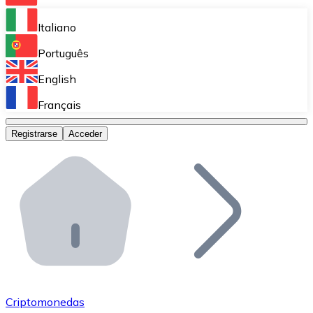
Bitnovo Ramp
Italiano
Integra nuestra solución en tu plataforma.
Português
Bitnovo Giftcards
English
Vende nuestras tarjetas regalo en tu negocio.
Français
Bitnovo OTC
Registrarse
Acceder
Realiza operaciones de gran volumen.
Bitnovo ATM
Integra un ATM Bitnovo en tu negocio y permite que t
Bitnovo API
Integra nuestra API en tu ecosistema.
Conviértete en Distribuidor
Únete a nuestra red de distribuidores.
Criptomonedas