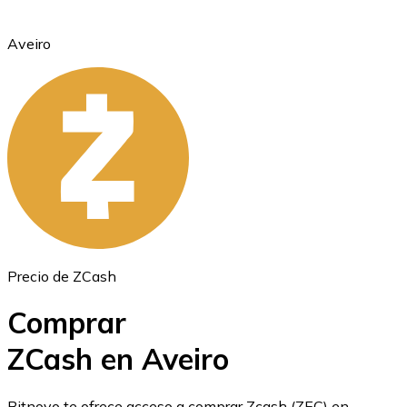
Aveiro
Ethereum
ETH
Precio de ZCash
Comprar
ZCash en Aveiro
USD Coin
Bitnovo te ofrece acceso a comprar Zcash (ZEC) en