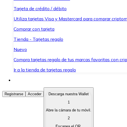
Tarjeta de crédito / débito
Utiliza tarjetas Visa y Mastercard para comprar criptom
Comprar con tarjeta
Tienda - Tarjetas regalo
Nuevo
Compra tarjetas regalo de tus marcas favoritas con cr
Ir a la tienda de tarjetas regalo
Comprar Criptomonedas
Registrarse
Acceder
Descarga nuestra Wallet
1
Compra criptomonedas con diferentes métodos de pag
Abre la cámara de tu móvil.
Vender Criptomonedas
2
Vende tus criptomonedas de forma rápida y segura.
Escanea el QR.