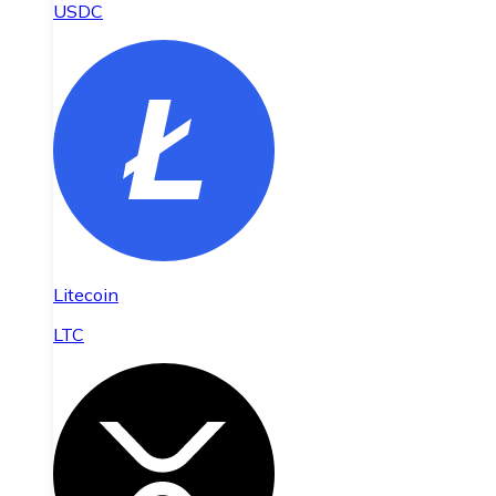
USDC
Litecoin
LTC