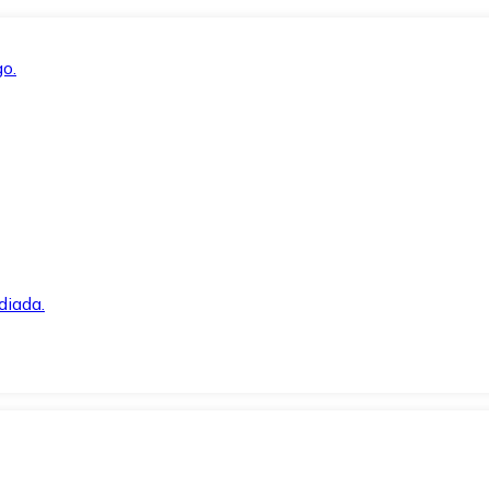
o.
diada.