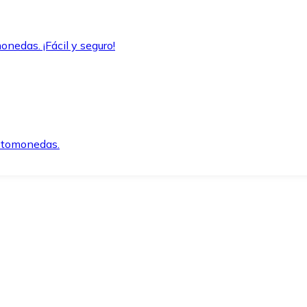
onedas. ¡Fácil y seguro!
iptomonedas.
o.