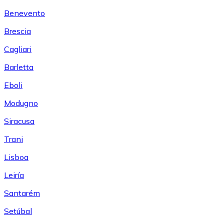
Benevento
Brescia
Cagliari
Barletta
Eboli
Modugno
Siracusa
Trani
Lisboa
Leiría
Santarém
Setúbal