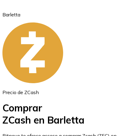
Barletta
Ethereum
ETH
Precio de ZCash
Comprar
ZCash en Barletta
USD Coin
Bitnovo te ofrece acceso a comprar Zcash (ZEC) en