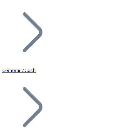
Listar Token
Añade tu proyecto a nuestro ecosistema.
Comprar ZCash
Bitcoin
BTC