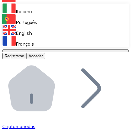
Bitnovo Ramp
Italiano
Integra nuestra solución en tu plataforma.
Português
Bitnovo Giftcards
English
Vende nuestras tarjetas regalo en tu negocio.
Français
Bitnovo OTC
Registrarse
Acceder
Realiza operaciones de gran volumen.
Bitnovo ATM
Integra un ATM Bitnovo en tu negocio y permite que t
Bitnovo API
Integra nuestra API en tu ecosistema.
Conviértete en Distribuidor
Únete a nuestra red de distribuidores.
Criptomonedas