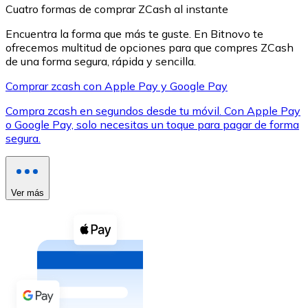
Cuatro formas de comprar ZCash al instante
Encuentra la forma que más te guste. En Bitnovo te
ofrecemos multitud de opciones para que compres ZCash
de una forma segura, rápida y sencilla.
Comprar zcash con Apple Pay y Google Pay
XRP
Compra zcash en segundos desde tu móvil. Con Apple Pay
XRP
o Google Pay, solo necesitas un toque para pagar de forma
segura.
Ver todo
Efectivo
Ver más
Compra criptomonedas con efectivo en tu tienda más 
Comprar con efectivo
Transferencia SEPA
Añade fondos a tu cuenta Bitnovo o realiza compras di