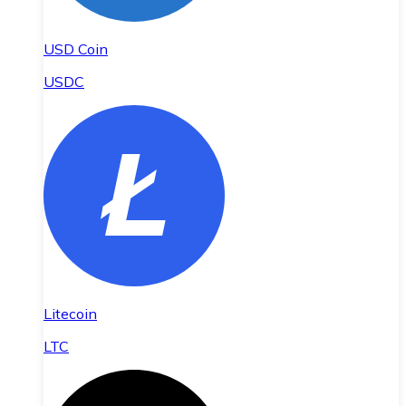
USD Coin
USDC
Litecoin
LTC