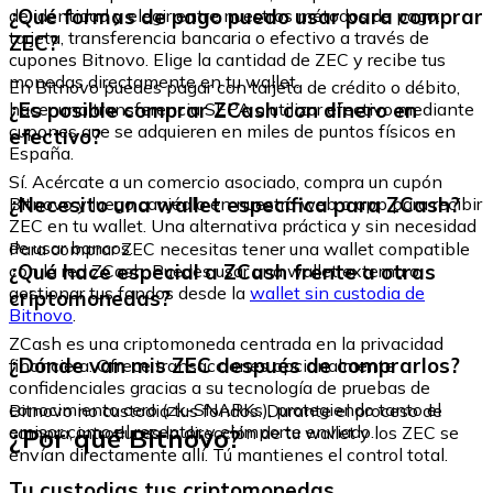
¿Qué formas de pago puedo usar para comprar
de identidad y elegir entre nuestros métodos de pago:
tarjeta, transferencia bancaria o efectivo a través de
ZEC?
cupones Bitnovo. Elige la cantidad de ZEC y recibe tus
monedas directamente en tu wallet.
En Bitnovo puedes pagar con tarjeta de crédito o débito,
¿Es posible comprar ZCash con dinero en
hacer una transferencia SEPA o utilizar efectivo mediante
cupones que se adquieren en miles de puntos físicos en
efectivo?
España.
Sí. Acércate a un comercio asociado, compra un cupón
¿Necesito una wallet específica para ZCash?
Bitnovo y luego canjéalo en nuestra web o app para recibir
ZEC en tu wallet. Una alternativa práctica y sin necesidad
de usar bancos.
Para comprar ZEC necesitas tener una wallet compatible
¿Qué hace especial a ZCash frente a otras
con la red ZCash. Puedes usar una wallet externa o
gestionar tus fondos desde la
wallet sin custodia de
criptomonedas?
Bitnovo
.
ZCash es una criptomoneda centrada en la privacidad
¿Dónde van mis ZEC después de comprarlos?
financiera. Ofrece transacciones opcionalmente
confidenciales gracias a su tecnología de pruebas de
conocimiento cero (zk-SNARKs), protegiendo tanto el
Bitnovo no custodia tus fondos. Durante el proceso de
emisor como el receptor y el importe enviado.
¿Por qué Bitnovo?
compra, introduces la dirección de tu wallet y los ZEC se
envían directamente allí. Tú mantienes el control total.
Tu custodias tus criptomonedas