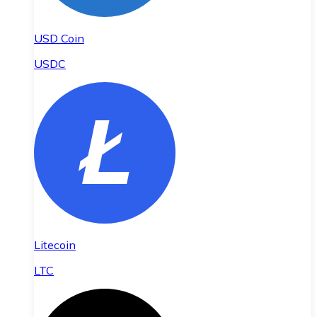
USD Coin
USDC
Litecoin
LTC