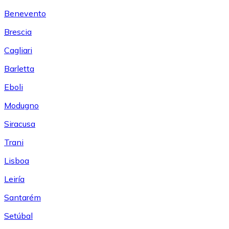
Benevento
Brescia
Cagliari
Barletta
Eboli
Modugno
Siracusa
Trani
Lisboa
Leiría
Santarém
Setúbal