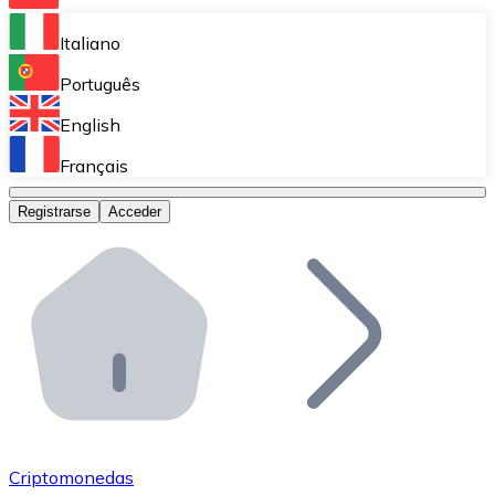
Bitnovo Ramp
Italiano
Integra nuestra solución en tu plataforma.
Português
Bitnovo Giftcards
English
Vende nuestras tarjetas regalo en tu negocio.
Français
Bitnovo OTC
Registrarse
Acceder
Realiza operaciones de gran volumen.
Bitnovo ATM
Integra un ATM Bitnovo en tu negocio y permite que t
Bitnovo API
Integra nuestra API en tu ecosistema.
Conviértete en Distribuidor
Únete a nuestra red de distribuidores.
Criptomonedas