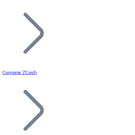
Listar Token
Añade tu proyecto a nuestro ecosistema.
Comprar ZCash
Bitcoin
BTC