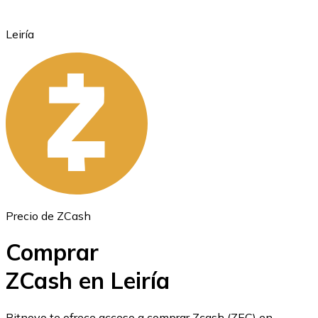
Leiría
Ethereum
ETH
Precio de ZCash
Comprar
ZCash en Leiría
USD Coin
Bitnovo te ofrece acceso a comprar Zcash (ZEC) en