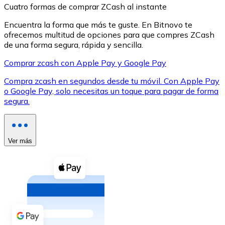
Cuatro formas de comprar ZCash al instante
Encuentra la forma que más te guste. En Bitnovo te
ofrecemos multitud de opciones para que compres ZCash
de una forma segura, rápida y sencilla.
Comprar zcash con Apple Pay y Google Pay
XRP
Compra zcash en segundos desde tu móvil. Con Apple Pay
XRP
o Google Pay, solo necesitas un toque para pagar de forma
segura.
Ver todo
Efectivo
Ver más
Compra criptomonedas con efectivo en tu tienda más 
Comprar con efectivo
Transferencia SEPA
Añade fondos a tu cuenta Bitnovo o realiza compras di