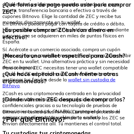
¿Qué formas de pago puedo usar para comprar
de identidad y elegir entre nuestros métodos de pago:
tarjeta, transferencia bancaria o efectivo a través de
ZEC?
cupones Bitnovo. Elige la cantidad de ZEC y recibe tus
monedas directamente en tu wallet.
En Bitnovo puedes pagar con tarjeta de crédito o débito,
¿Es posible comprar ZCash con dinero en
hacer una transferencia SEPA o utilizar efectivo mediante
cupones que se adquieren en miles de puntos físicos en
efectivo?
España.
Sí. Acércate a un comercio asociado, compra un cupón
¿Necesito una wallet específica para ZCash?
Bitnovo y luego canjéalo en nuestra web o app para recibir
ZEC en tu wallet. Una alternativa práctica y sin necesidad
de usar bancos.
Para comprar ZEC necesitas tener una wallet compatible
¿Qué hace especial a ZCash frente a otras
con la red ZCash. Puedes usar una wallet externa o
gestionar tus fondos desde la
wallet sin custodia de
criptomonedas?
Bitnovo
.
ZCash es una criptomoneda centrada en la privacidad
¿Dónde van mis ZEC después de comprarlos?
financiera. Ofrece transacciones opcionalmente
confidenciales gracias a su tecnología de pruebas de
conocimiento cero (zk-SNARKs), protegiendo tanto el
Bitnovo no custodia tus fondos. Durante el proceso de
emisor como el receptor y el importe enviado.
¿Por qué Bitnovo?
compra, introduces la dirección de tu wallet y los ZEC se
envían directamente allí. Tú mantienes el control total.
Tu custodias tus criptomonedas