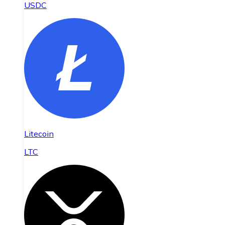
USDC
Litecoin
LTC