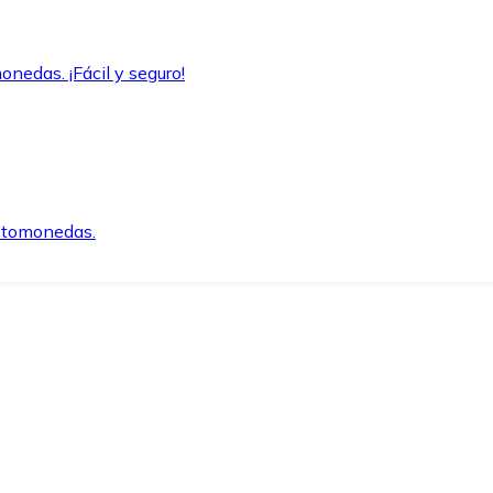
onedas. ¡Fácil y seguro!
iptomonedas.
o.