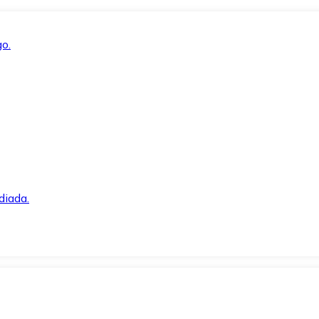
o.
diada.