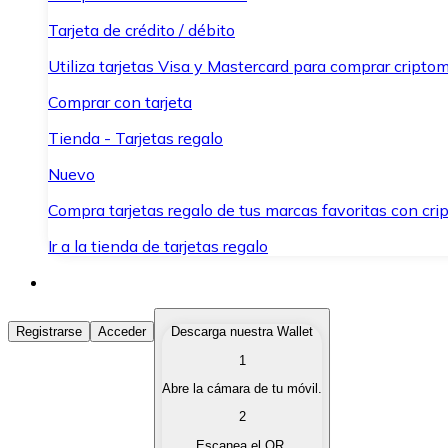
Tarjeta de crédito / débito
Utiliza tarjetas Visa y Mastercard para comprar criptom
Comprar con tarjeta
Tienda - Tarjetas regalo
Nuevo
Compra tarjetas regalo de tus marcas favoritas con cr
Ir a la tienda de tarjetas regalo
Comprar Criptomonedas
Registrarse
Acceder
Descarga nuestra Wallet
1
Compra criptomonedas con diferentes métodos de pag
Abre la cámara de tu móvil.
Vender Criptomonedas
2
Vende tus criptomonedas de forma rápida y segura.
Escanea el QR.