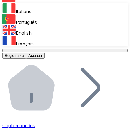
Bitnovo Ramp
Italiano
Integra nuestra solución en tu plataforma.
Português
Bitnovo Giftcards
English
Vende nuestras tarjetas regalo en tu negocio.
Français
Bitnovo OTC
Registrarse
Acceder
Realiza operaciones de gran volumen.
Bitnovo ATM
Integra un ATM Bitnovo en tu negocio y permite que t
Bitnovo API
Integra nuestra API en tu ecosistema.
Conviértete en Distribuidor
Únete a nuestra red de distribuidores.
Criptomonedas