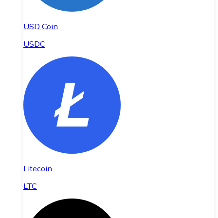
USD Coin
USDC
Litecoin
LTC