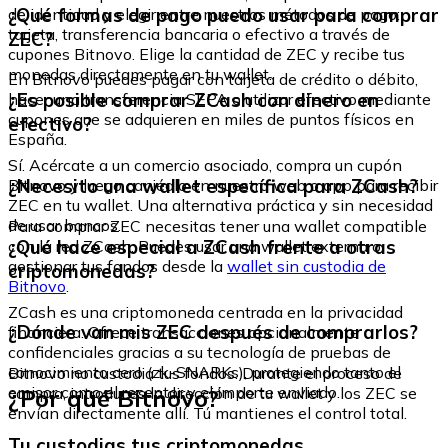
¿Qué formas de pago puedo usar para comprar
de identidad y elegir entre nuestros métodos de pago:
tarjeta, transferencia bancaria o efectivo a través de
ZEC?
cupones Bitnovo. Elige la cantidad de ZEC y recibe tus
monedas directamente en tu wallet.
En Bitnovo puedes pagar con tarjeta de crédito o débito,
¿Es posible comprar ZCash con dinero en
hacer una transferencia SEPA o utilizar efectivo mediante
cupones que se adquieren en miles de puntos físicos en
efectivo?
España.
Sí. Acércate a un comercio asociado, compra un cupón
¿Necesito una wallet específica para ZCash?
Bitnovo y luego canjéalo en nuestra web o app para recibir
ZEC en tu wallet. Una alternativa práctica y sin necesidad
de usar bancos.
Para comprar ZEC necesitas tener una wallet compatible
¿Qué hace especial a ZCash frente a otras
con la red ZCash. Puedes usar una wallet externa o
gestionar tus fondos desde la
wallet sin custodia de
criptomonedas?
Bitnovo
.
ZCash es una criptomoneda centrada en la privacidad
¿Dónde van mis ZEC después de comprarlos?
financiera. Ofrece transacciones opcionalmente
confidenciales gracias a su tecnología de pruebas de
conocimiento cero (zk-SNARKs), protegiendo tanto el
Bitnovo no custodia tus fondos. Durante el proceso de
emisor como el receptor y el importe enviado.
¿Por qué Bitnovo?
compra, introduces la dirección de tu wallet y los ZEC se
envían directamente allí. Tú mantienes el control total.
Tu custodias tus criptomonedas