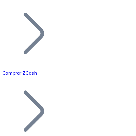
Listar Token
Añade tu proyecto a nuestro ecosistema.
Comprar ZCash
Bitcoin
BTC