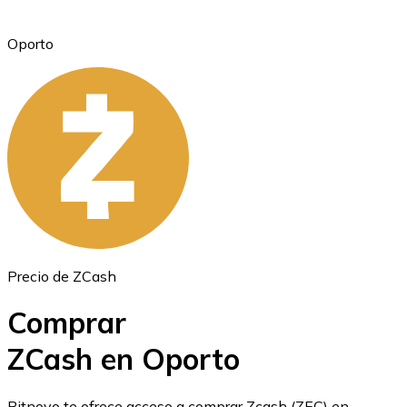
Oporto
Ethereum
ETH
Precio de ZCash
Comprar
ZCash en Oporto
USD Coin
Bitnovo te ofrece acceso a comprar Zcash (ZEC) en