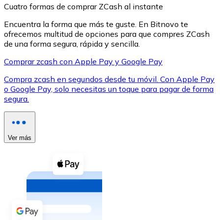
Cuatro formas de comprar ZCash al instante
Encuentra la forma que más te guste. En Bitnovo te
ofrecemos multitud de opciones para que compres ZCash
de una forma segura, rápida y sencilla.
Comprar zcash con Apple Pay y Google Pay
XRP
Compra zcash en segundos desde tu móvil. Con Apple Pay
XRP
o Google Pay, solo necesitas un toque para pagar de forma
segura.
Ver todo
Efectivo
Ver más
Compra criptomonedas con efectivo en tu tienda más 
Comprar con efectivo
Transferencia SEPA
Añade fondos a tu cuenta Bitnovo o realiza compras di