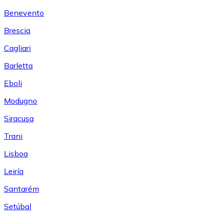
Benevento
Brescia
Cagliari
Barletta
Eboli
Modugno
Siracusa
Trani
Lisboa
Leiría
Santarém
Setúbal