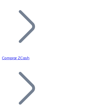
Listar Token
Añade tu proyecto a nuestro ecosistema.
Comprar ZCash
Bitcoin
BTC