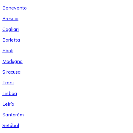
Benevento
Brescia
Cagliari
Barletta
Eboli
Modugno
Siracusa
Trani
Lisboa
Leiría
Santarém
Setúbal