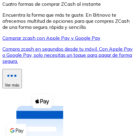
Cuatro formas de comprar ZCash al instante
Encuentra la forma que más te guste. En Bitnovo te
ofrecemos multitud de opciones para que compres ZCash
de una forma segura, rápida y sencilla.
Comprar zcash con Apple Pay y Google Pay
XRP
Compra zcash en segundos desde tu móvil. Con Apple Pay
XRP
o Google Pay, solo necesitas un toque para pagar de forma
segura.
Ver todo
Efectivo
Ver más
Compra criptomonedas con efectivo en tu tienda más 
Comprar con efectivo
Transferencia SEPA
Añade fondos a tu cuenta Bitnovo o realiza compras di