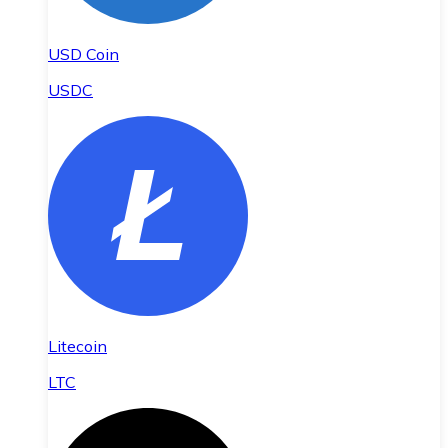
USD Coin
USDC
Litecoin
LTC