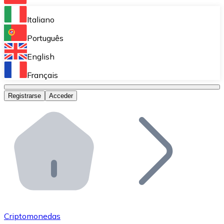
Bitnovo Ramp
Italiano
Integra nuestra solución en tu plataforma.
Português
Bitnovo Giftcards
English
Vende nuestras tarjetas regalo en tu negocio.
Français
Bitnovo OTC
Registrarse
Acceder
Realiza operaciones de gran volumen.
Bitnovo ATM
Integra un ATM Bitnovo en tu negocio y permite que t
Bitnovo API
Integra nuestra API en tu ecosistema.
Conviértete en Distribuidor
Únete a nuestra red de distribuidores.
Criptomonedas