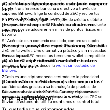
¿Qué formas de pago puedo usar para comprar
de identidad y elegir entre nuestros métodos de pago:
tarjeta, transferencia bancaria o efectivo a través de
ZEC?
cupones Bitnovo. Elige la cantidad de ZEC y recibe tus
monedas directamente en tu wallet.
En Bitnovo puedes pagar con tarjeta de crédito o débito,
¿Es posible comprar ZCash con dinero en
hacer una transferencia SEPA o utilizar efectivo mediante
cupones que se adquieren en miles de puntos físicos en
efectivo?
España.
Sí. Acércate a un comercio asociado, compra un cupón
¿Necesito una wallet específica para ZCash?
Bitnovo y luego canjéalo en nuestra web o app para recibir
ZEC en tu wallet. Una alternativa práctica y sin necesidad
de usar bancos.
Para comprar ZEC necesitas tener una wallet compatible
¿Qué hace especial a ZCash frente a otras
con la red ZCash. Puedes usar una wallet externa o
gestionar tus fondos desde la
wallet sin custodia de
criptomonedas?
Bitnovo
.
ZCash es una criptomoneda centrada en la privacidad
¿Dónde van mis ZEC después de comprarlos?
financiera. Ofrece transacciones opcionalmente
confidenciales gracias a su tecnología de pruebas de
conocimiento cero (zk-SNARKs), protegiendo tanto el
Bitnovo no custodia tus fondos. Durante el proceso de
emisor como el receptor y el importe enviado.
¿Por qué Bitnovo?
compra, introduces la dirección de tu wallet y los ZEC se
envían directamente allí. Tú mantienes el control total.
Tu custodias tus criptomonedas