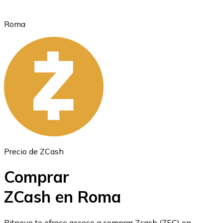
Roma
Ethereum
ETH
Precio de ZCash
Comprar
ZCash en Roma
USD Coin
Bitnovo te ofrece acceso a comprar Zcash (ZEC) en