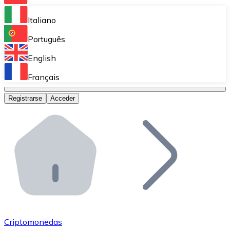
Bitnovo Ramp
Italiano
Integra nuestra solución en tu plataforma.
Português
Bitnovo Giftcards
English
Vende nuestras tarjetas regalo en tu negocio.
Français
Bitnovo OTC
Registrarse
Acceder
Realiza operaciones de gran volumen.
Bitnovo ATM
Integra un ATM Bitnovo en tu negocio y permite que t
Bitnovo API
Integra nuestra API en tu ecosistema.
Conviértete en Distribuidor
Únete a nuestra red de distribuidores.
Criptomonedas