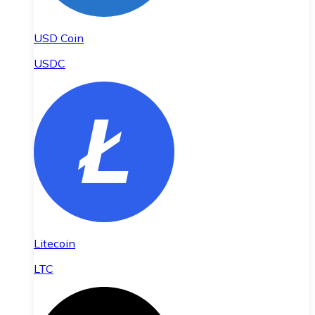
USD Coin
USDC
Litecoin
LTC