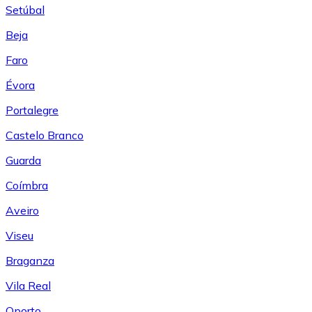
Setúbal
Beja
Faro
Évora
Portalegre
Castelo Branco
Guarda
Coímbra
Aveiro
Viseu
Braganza
Vila Real
Oporto