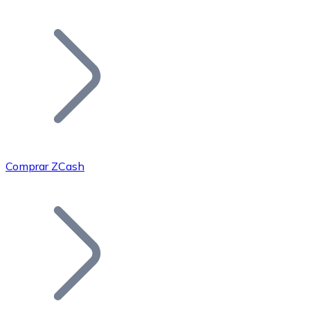
Listar Token
Añade tu proyecto a nuestro ecosistema.
Comprar ZCash
Bitcoin
BTC