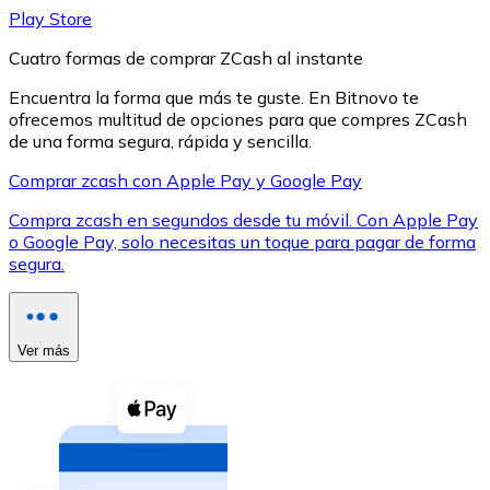
Play Store
Cuatro formas de comprar ZCash al instante
Encuentra la forma que más te guste. En Bitnovo te
ofrecemos multitud de opciones para que compres ZCash
de una forma segura, rápida y sencilla.
XRP
Comprar zcash con Apple Pay y Google Pay
XRP
Compra zcash en segundos desde tu móvil. Con Apple Pay
o Google Pay, solo necesitas un toque para pagar de forma
segura.
Ver todo
Efectivo
Compra criptomonedas con efectivo en tu tienda más 
Ver más
Comprar con efectivo
Transferencia SEPA
Añade fondos a tu cuenta Bitnovo o realiza compras di