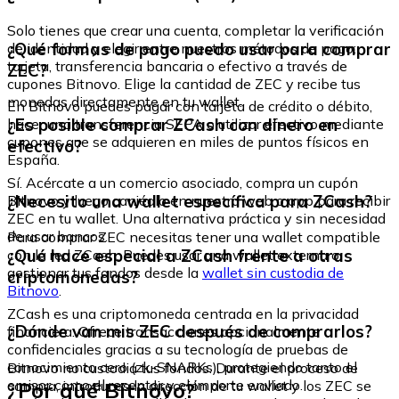
Solo tienes que crear una cuenta, completar la verificación
¿Qué formas de pago puedo usar para comprar
de identidad y elegir entre nuestros métodos de pago:
tarjeta, transferencia bancaria o efectivo a través de
ZEC?
cupones Bitnovo. Elige la cantidad de ZEC y recibe tus
monedas directamente en tu wallet.
En Bitnovo puedes pagar con tarjeta de crédito o débito,
¿Es posible comprar ZCash con dinero en
hacer una transferencia SEPA o utilizar efectivo mediante
cupones que se adquieren en miles de puntos físicos en
efectivo?
España.
Sí. Acércate a un comercio asociado, compra un cupón
¿Necesito una wallet específica para ZCash?
Bitnovo y luego canjéalo en nuestra web o app para recibir
ZEC en tu wallet. Una alternativa práctica y sin necesidad
de usar bancos.
Para comprar ZEC necesitas tener una wallet compatible
¿Qué hace especial a ZCash frente a otras
con la red ZCash. Puedes usar una wallet externa o
gestionar tus fondos desde la
wallet sin custodia de
criptomonedas?
Bitnovo
.
ZCash es una criptomoneda centrada en la privacidad
¿Dónde van mis ZEC después de comprarlos?
financiera. Ofrece transacciones opcionalmente
confidenciales gracias a su tecnología de pruebas de
conocimiento cero (zk-SNARKs), protegiendo tanto el
Bitnovo no custodia tus fondos. Durante el proceso de
emisor como el receptor y el importe enviado.
¿Por qué Bitnovo?
compra, introduces la dirección de tu wallet y los ZEC se