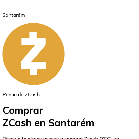
Santarém
Ethereum
ETH
Precio de ZCash
Comprar
ZCash en Santarém
USD Coin
Bitnovo te ofrece acceso a comprar Zcash (ZEC) en