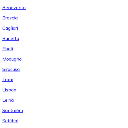
Benevento
Brescia
Cagliari
Barletta
Eboli
Modugno
Siracusa
Trani
Lisboa
Leiría
Santarém
Setúbal