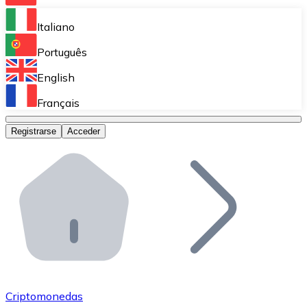
Bitnovo Ramp
Italiano
Integra nuestra solución en tu plataforma.
Português
Bitnovo Giftcards
English
Vende nuestras tarjetas regalo en tu negocio.
Français
Bitnovo OTC
Registrarse
Acceder
Realiza operaciones de gran volumen.
Bitnovo ATM
Integra un ATM Bitnovo en tu negocio y permite que t
Bitnovo API
Integra nuestra API en tu ecosistema.
Conviértete en Distribuidor
Únete a nuestra red de distribuidores.
Criptomonedas