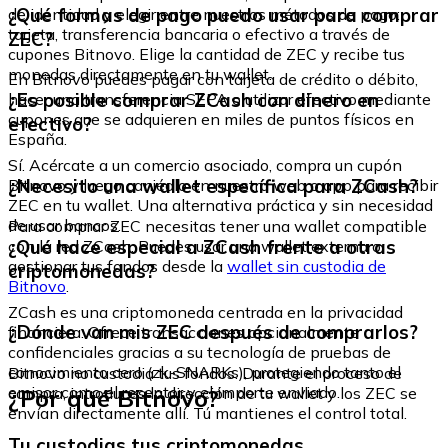
¿Qué formas de pago puedo usar para comprar
de identidad y elegir entre nuestros métodos de pago:
tarjeta, transferencia bancaria o efectivo a través de
ZEC?
cupones Bitnovo. Elige la cantidad de ZEC y recibe tus
monedas directamente en tu wallet.
En Bitnovo puedes pagar con tarjeta de crédito o débito,
¿Es posible comprar ZCash con dinero en
hacer una transferencia SEPA o utilizar efectivo mediante
cupones que se adquieren en miles de puntos físicos en
efectivo?
España.
Sí. Acércate a un comercio asociado, compra un cupón
¿Necesito una wallet específica para ZCash?
Bitnovo y luego canjéalo en nuestra web o app para recibir
ZEC en tu wallet. Una alternativa práctica y sin necesidad
de usar bancos.
Para comprar ZEC necesitas tener una wallet compatible
¿Qué hace especial a ZCash frente a otras
con la red ZCash. Puedes usar una wallet externa o
gestionar tus fondos desde la
wallet sin custodia de
criptomonedas?
Bitnovo
.
ZCash es una criptomoneda centrada en la privacidad
¿Dónde van mis ZEC después de comprarlos?
financiera. Ofrece transacciones opcionalmente
confidenciales gracias a su tecnología de pruebas de
conocimiento cero (zk-SNARKs), protegiendo tanto el
Bitnovo no custodia tus fondos. Durante el proceso de
emisor como el receptor y el importe enviado.
¿Por qué Bitnovo?
compra, introduces la dirección de tu wallet y los ZEC se
envían directamente allí. Tú mantienes el control total.
Tu custodias tus criptomonedas