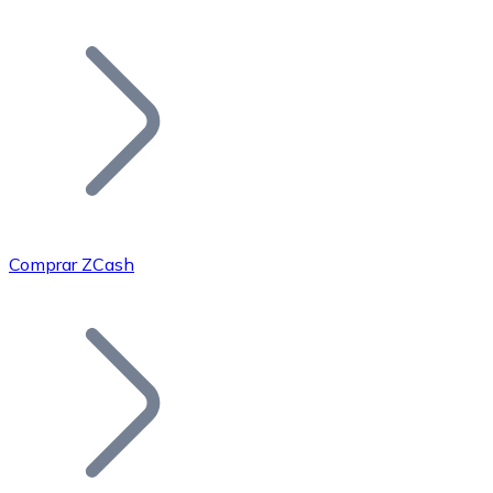
Listar Token
Añade tu proyecto a nuestro ecosistema.
Comprar ZCash
Bitcoin
BTC