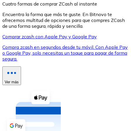
Cuatro formas de comprar ZCash al instante
Encuentra la forma que más te guste. En Bitnovo te
ofrecemos multitud de opciones para que compres ZCash
de una forma segura, rápida y sencilla.
Comprar zcash con Apple Pay y Google Pay
XRP
Compra zcash en segundos desde tu móvil. Con Apple Pay
XRP
o Google Pay, solo necesitas un toque para pagar de forma
segura.
Ver todo
Efectivo
Ver más
Compra criptomonedas con efectivo en tu tienda más 
Comprar con efectivo
Transferencia SEPA
Añade fondos a tu cuenta Bitnovo o realiza compras di