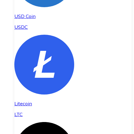
USD Coin
USDC
Litecoin
LTC