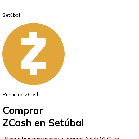
Setúbal
Ethereum
ETH
Precio de ZCash
Comprar
ZCash en Setúbal
USD Coin
Bitnovo te ofrece acceso a comprar Zcash (ZEC) en