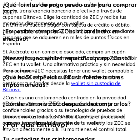
¿Qué formas de pago puedo usar para comprar
de identidad y elegir entre nuestros métodos de pago:
tarjeta, transferencia bancaria o efectivo a través de
ZEC?
cupones Bitnovo. Elige la cantidad de ZEC y recibe tus
monedas directamente en tu wallet.
En Bitnovo puedes pagar con tarjeta de crédito o débito,
¿Es posible comprar ZCash con dinero en
hacer una transferencia SEPA o utilizar efectivo mediante
cupones que se adquieren en miles de puntos físicos en
efectivo?
España.
Sí. Acércate a un comercio asociado, compra un cupón
¿Necesito una wallet específica para ZCash?
Bitnovo y luego canjéalo en nuestra web o app para recibir
ZEC en tu wallet. Una alternativa práctica y sin necesidad
de usar bancos.
Para comprar ZEC necesitas tener una wallet compatible
¿Qué hace especial a ZCash frente a otras
con la red ZCash. Puedes usar una wallet externa o
gestionar tus fondos desde la
wallet sin custodia de
criptomonedas?
Bitnovo
.
ZCash es una criptomoneda centrada en la privacidad
¿Dónde van mis ZEC después de comprarlos?
financiera. Ofrece transacciones opcionalmente
confidenciales gracias a su tecnología de pruebas de
conocimiento cero (zk-SNARKs), protegiendo tanto el
Bitnovo no custodia tus fondos. Durante el proceso de
emisor como el receptor y el importe enviado.
¿Por qué Bitnovo?
compra, introduces la dirección de tu wallet y los ZEC se
envían directamente allí. Tú mantienes el control total.
Tu custodias tus criptomonedas