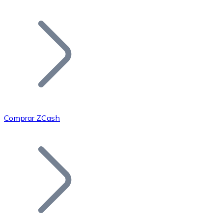
Listar Token
Añade tu proyecto a nuestro ecosistema.
Comprar ZCash
Bitcoin
BTC