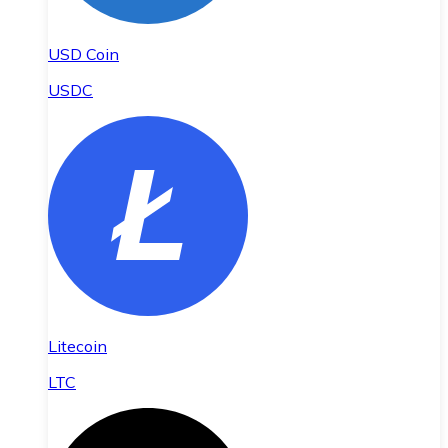
USD Coin
USDC
Litecoin
LTC