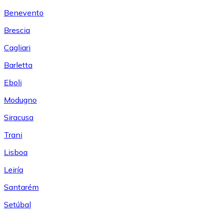
Benevento
Brescia
Cagliari
Barletta
Eboli
Modugno
Siracusa
Trani
Lisboa
Leiría
Santarém
Setúbal