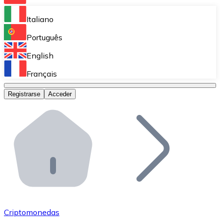
Bitnovo Ramp
Italiano
Integra nuestra solución en tu plataforma.
Português
Bitnovo Giftcards
English
Vende nuestras tarjetas regalo en tu negocio.
Français
Bitnovo OTC
Registrarse
Acceder
Realiza operaciones de gran volumen.
Bitnovo ATM
Integra un ATM Bitnovo en tu negocio y permite que t
Bitnovo API
Integra nuestra API en tu ecosistema.
Conviértete en Distribuidor
Únete a nuestra red de distribuidores.
Criptomonedas