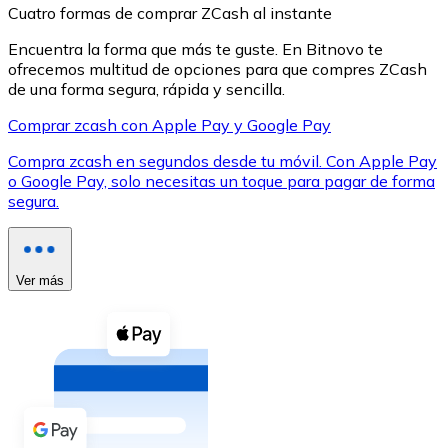
Cuatro formas de comprar ZCash al instante
Encuentra la forma que más te guste. En Bitnovo te
ofrecemos multitud de opciones para que compres ZCash
de una forma segura, rápida y sencilla.
Comprar zcash con Apple Pay y Google Pay
XRP
Compra zcash en segundos desde tu móvil. Con Apple Pay
XRP
o Google Pay, solo necesitas un toque para pagar de forma
segura.
Ver todo
Efectivo
Ver más
Compra criptomonedas con efectivo en tu tienda más 
Comprar con efectivo
Transferencia SEPA
Añade fondos a tu cuenta Bitnovo o realiza compras di