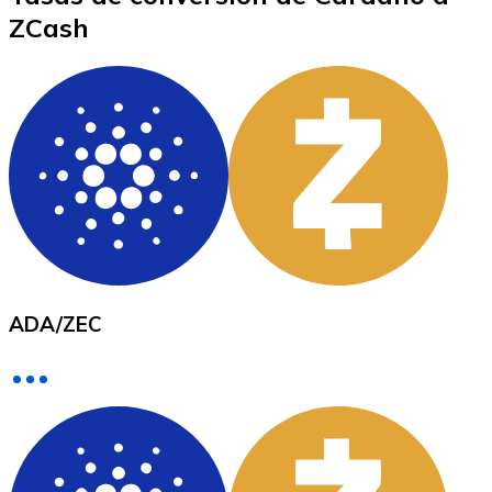
ZCash
XRP
XRP
Ver todo
Efectivo
ADA
/
ZEC
Compra criptomonedas con efectivo en tu tienda más 
Comprar con efectivo
Transferencia SEPA
Añade fondos a tu cuenta Bitnovo o realiza compras di