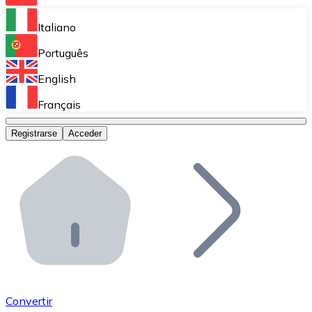
Bitnovo Ramp
Italiano
Integra nuestra solución en tu plataforma.
Português
Bitnovo Giftcards
English
Vende nuestras tarjetas regalo en tu negocio.
Français
Bitnovo OTC
Registrarse
Acceder
Realiza operaciones de gran volumen.
Bitnovo ATM
Integra un ATM Bitnovo en tu negocio y permite que t
Bitnovo API
Integra nuestra API en tu ecosistema.
Conviértete en Distribuidor
Únete a nuestra red de distribuidores.
Convertir