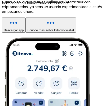
Bitnovo es la app más sencilla para interactuar con
verificada con la identidad confirmada.
criptomonedas, ya seas un usuario experimentado o estés
empezando ahora.
Descargar app
Conoce más sobre Bitnovo Wallet