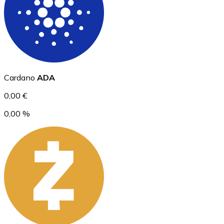
Ethereum
Cardano
ADA
ETH
0,00 €
0,00 %
USD Coin