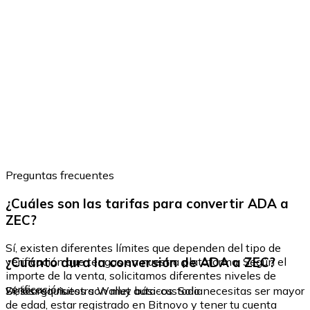
Preguntas frecuentes
¿Cuáles son las tarifas para convertir ADA a
ZEC?
Sí, existen diferentes límites que dependen del tipo de
¿Cuánto dura la conversión de ADA a ZEC?
verificación que tengas en nuestra plataforma. Según el
importe de la venta, solicitamos diferentes niveles de
verificación.
Sí, los requisitos son muy básicos. Solo necesitas ser mayor
Descarga nuestra Wallet auto-custodia
de edad, estar registrado en Bitnovo y tener tu cuenta