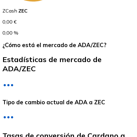
USDC
ZCash
ZEC
0,00 €
0,00 %
¿Cómo está el mercado de ADA/ZEC?
Estadísticas de mercado de
ADA/ZEC
Litecoin
LTC
Tipo de cambio actual de ADA a ZEC
Tasas de conversión de Cardano a