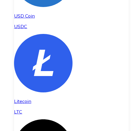
USD Coin
USDC
Litecoin
LTC