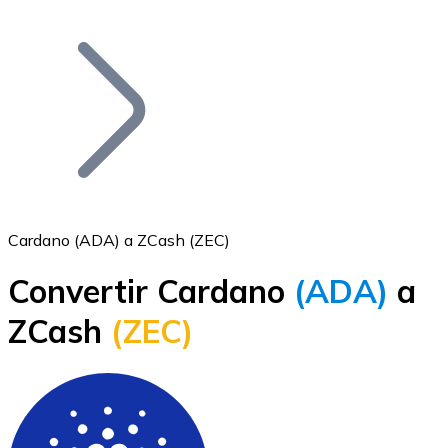
Listar Token
Añade tu proyecto a nuestro ecosistema.
Cardano (ADA) a ZCash (ZEC)
Convertir Cardano
(ADA)
a
Bitcoin
ZCash
(ZEC)
BTC