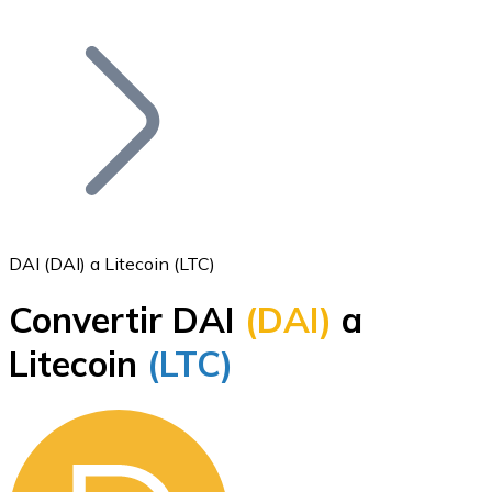
Listar Token
Añade tu proyecto a nuestro ecosistema.
DAI (DAI) a Litecoin (LTC)
Convertir DAI
(DAI)
a
Bitcoin
Litecoin
(LTC)
BTC