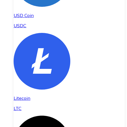
USD Coin
USDC
Litecoin
LTC