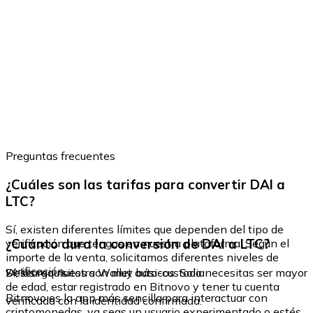
Preguntas frecuentes
¿Cuáles son las tarifas para convertir DAI a
LTC?
Sí, existen diferentes límites que dependen del tipo de
¿Cuánto dura la conversión de DAI a LTC?
verificación que tengas en nuestra plataforma. Según el
importe de la venta, solicitamos diferentes niveles de
verificación.
Sí, los requisitos son muy básicos. Solo necesitas ser mayor
Descarga nuestra Wallet auto-custodia
de edad, estar registrado en Bitnovo y tener tu cuenta
Bitnovo es la app más sencilla para interactuar con
verificada con la identidad confirmada.
criptomonedas, ya seas un usuario experimentado o estés