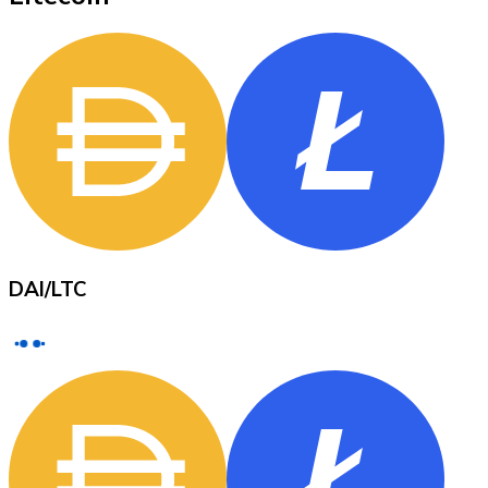
XRP
XRP
Ver todo
DAI
/
LTC
Efectivo
Compra criptomonedas con efectivo en tu tienda más 
Comprar con efectivo
Transferencia SEPA
Añade fondos a tu cuenta Bitnovo o realiza compras di