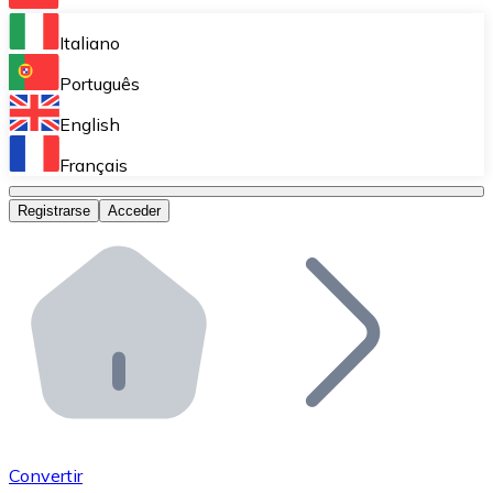
Bitnovo Ramp
Italiano
Integra nuestra solución en tu plataforma.
Português
Bitnovo Giftcards
English
Vende nuestras tarjetas regalo en tu negocio.
Français
Bitnovo OTC
Registrarse
Acceder
Realiza operaciones de gran volumen.
Bitnovo ATM
Integra un ATM Bitnovo en tu negocio y permite que t
Bitnovo API
Integra nuestra API en tu ecosistema.
Conviértete en Distribuidor
Únete a nuestra red de distribuidores.
Convertir