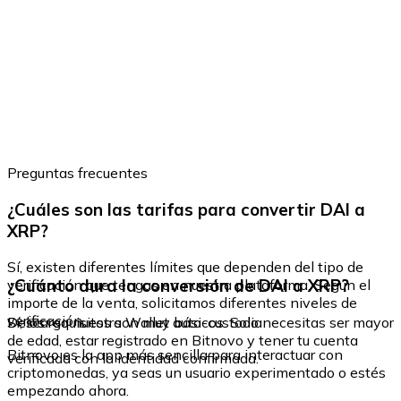
Preguntas frecuentes
¿Cuáles son las tarifas para convertir DAI a
XRP?
Sí, existen diferentes límites que dependen del tipo de
¿Cuánto dura la conversión de DAI a XRP?
verificación que tengas en nuestra plataforma. Según el
importe de la venta, solicitamos diferentes niveles de
verificación.
Sí, los requisitos son muy básicos. Solo necesitas ser mayor
Descarga nuestra Wallet auto-custodia
de edad, estar registrado en Bitnovo y tener tu cuenta
Bitnovo es la app más sencilla para interactuar con
verificada con la identidad confirmada.
criptomonedas, ya seas un usuario experimentado o estés
empezando ahora.