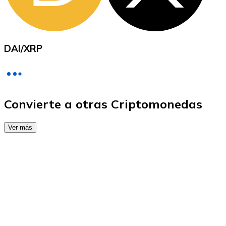
Comprar con Transferencia
Tarjeta de crédito / débito
Utiliza tarjetas Visa y Mastercard para comprar criptom
DAI
/
XRP
Comprar con tarjeta
Tienda - Tarjetas regalo
Nuevo
Convierte a otras Criptomonedas
Compra tarjetas regalo de tus marcas favoritas con cr
Ver más
Ir a la tienda de tarjetas regalo