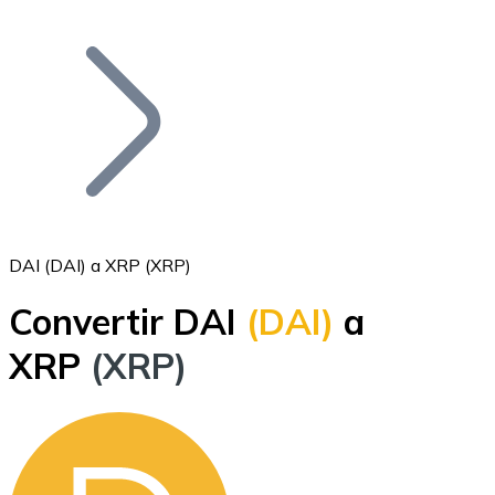
Listar Token
Añade tu proyecto a nuestro ecosistema.
DAI (DAI) a XRP (XRP)
Convertir DAI
(DAI)
a
Bitcoin
XRP
(XRP)
BTC