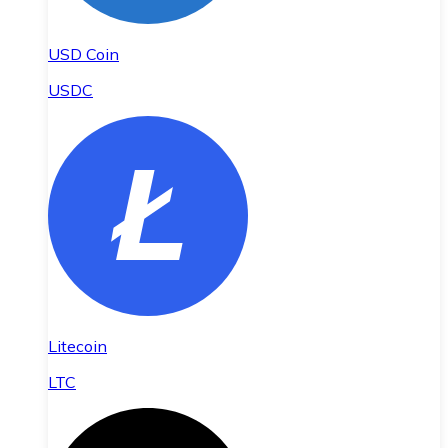
USD Coin
USDC
Litecoin
LTC