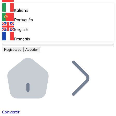
Bitnovo Ramp
Italiano
Integra nuestra solución en tu plataforma.
Português
Bitnovo Giftcards
English
Vende nuestras tarjetas regalo en tu negocio.
Français
Bitnovo OTC
Registrarse
Acceder
Realiza operaciones de gran volumen.
Bitnovo ATM
Integra un ATM Bitnovo en tu negocio y permite que t
Bitnovo API
Integra nuestra API en tu ecosistema.
Conviértete en Distribuidor
Únete a nuestra red de distribuidores.
Convertir