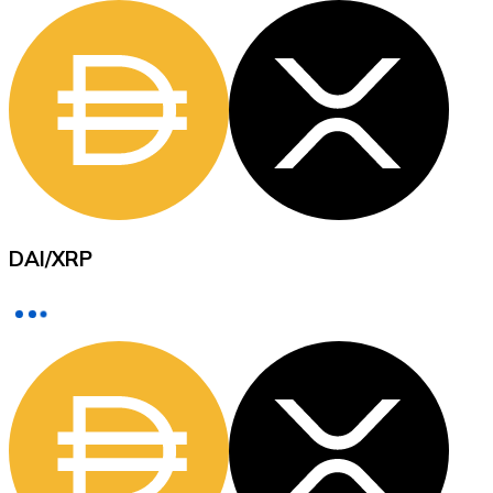
XRP
XRP
DAI
/
XRP
Ver todo
Efectivo
Compra criptomonedas con efectivo en tu tienda más 
Comprar con efectivo
Transferencia SEPA
Añade fondos a tu cuenta Bitnovo o realiza compras di