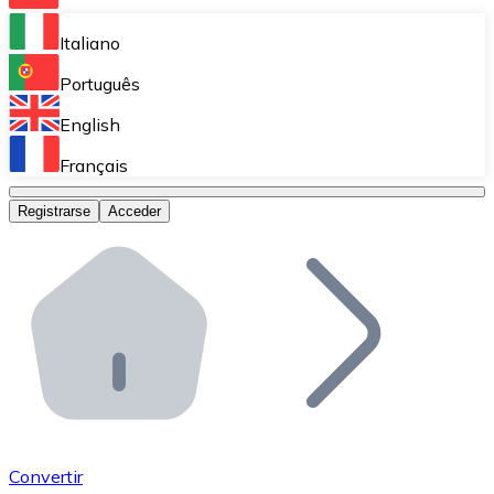
Bitnovo Ramp
Italiano
Integra nuestra solución en tu plataforma.
Português
Bitnovo Giftcards
English
Vende nuestras tarjetas regalo en tu negocio.
Français
Bitnovo OTC
Registrarse
Acceder
Realiza operaciones de gran volumen.
Bitnovo ATM
Integra un ATM Bitnovo en tu negocio y permite que t
Bitnovo API
Integra nuestra API en tu ecosistema.
Conviértete en Distribuidor
Únete a nuestra red de distribuidores.
Convertir