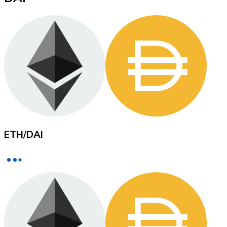
XRP
XRP
Ver todo
ETH
/
DAI
Efectivo
Compra criptomonedas con efectivo en tu tienda más 
Comprar con efectivo
Transferencia SEPA
Añade fondos a tu cuenta Bitnovo o realiza compras di