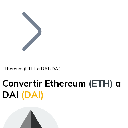
Listar Token
Añade tu proyecto a nuestro ecosistema.
Ethereum (ETH) a DAI (DAI)
Convertir Ethereum
(ETH)
a
Bitcoin
DAI
(DAI)
BTC