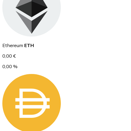
Ethereum
Ethereum
ETH
ETH
0,00 €
0,00 %
USD Coin