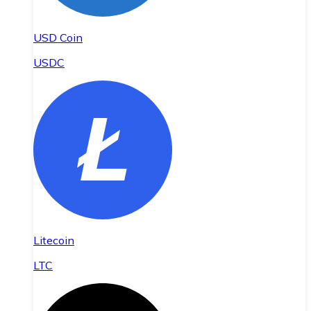
USD Coin
USDC
Litecoin
LTC