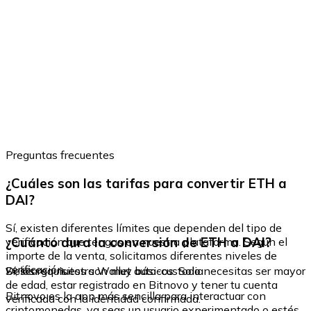
Preguntas frecuentes
¿Cuáles son las tarifas para convertir ETH a
DAI?
Sí, existen diferentes límites que dependen del tipo de
¿Cuánto dura la conversión de ETH a DAI?
verificación que tengas en nuestra plataforma. Según el
importe de la venta, solicitamos diferentes niveles de
verificación.
Sí, los requisitos son muy básicos. Solo necesitas ser mayor
Descarga nuestra Wallet auto-custodia
de edad, estar registrado en Bitnovo y tener tu cuenta
Bitnovo es la app más sencilla para interactuar con
verificada con la identidad confirmada.
criptomonedas, ya seas un usuario experimentado o estés