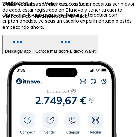
verificación.
Sí, los requisitos son muy básicos. Solo necesitas ser mayor
Descarga nuestra Wallet auto-custodia
de edad, estar registrado en Bitnovo y tener tu cuenta
Bitnovo es la app más sencilla para interactuar con
verificada con la identidad confirmada.
criptomonedas, ya seas un usuario experimentado o estés
empezando ahora.
Descargar app
Conoce más sobre Bitnovo Wallet