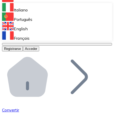
Bitnovo Ramp
Italiano
Integra nuestra solución en tu plataforma.
Português
Bitnovo Giftcards
English
Vende nuestras tarjetas regalo en tu negocio.
Français
Bitnovo OTC
Registrarse
Acceder
Realiza operaciones de gran volumen.
Bitnovo ATM
Integra un ATM Bitnovo en tu negocio y permite que t
Bitnovo API
Integra nuestra API en tu ecosistema.
Conviértete en Distribuidor
Únete a nuestra red de distribuidores.
Convertir