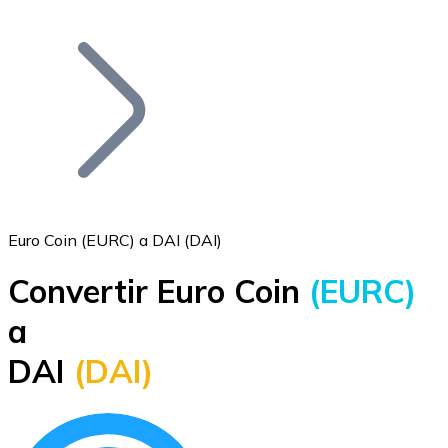
Listar Token
Añade tu proyecto a nuestro ecosistema.
Euro Coin (EURC) a DAI (DAI)
Convertir Euro Coin
(EURC)
Bitcoin
a
BTC
DAI
(DAI)