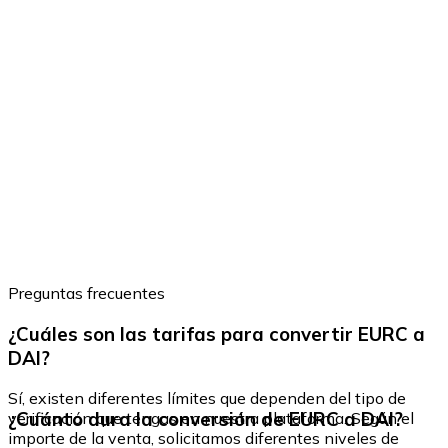
Preguntas frecuentes
¿Cuáles son las tarifas para convertir EURC a
DAI?
Sí, existen diferentes límites que dependen del tipo de
¿Cuánto dura la conversión de EURC a DAI?
verificación que tengas en nuestra plataforma. Según el
importe de la venta, solicitamos diferentes niveles de