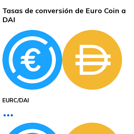
Tasas de conversión de Euro Coin a
DAI
XRP
XRP
Ver todo
Efectivo
Compra criptomonedas con efectivo en tu tienda más 
EURC
/
DAI
Comprar con efectivo
Transferencia SEPA
Añade fondos a tu cuenta Bitnovo o realiza compras di