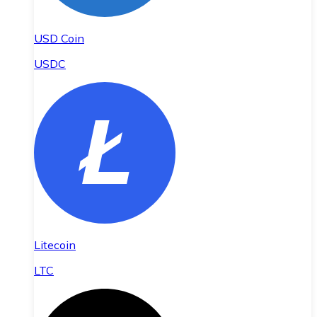
USD Coin
USDC
Litecoin
LTC