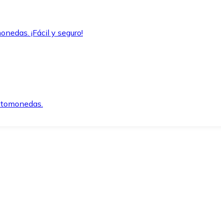
onedas. ¡Fácil y seguro!
iptomonedas.
o.