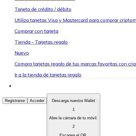
Tarjeta de crédito / débito
Utiliza tarjetas Visa y Mastercard para comprar criptom
Comprar con tarjeta
Tienda - Tarjetas regalo
Nuevo
Compra tarjetas regalo de tus marcas favoritas con cr
Ir a la tienda de tarjetas regalo
Comprar Criptomonedas
Registrarse
Acceder
Descarga nuestra Wallet
1
Compra criptomonedas con diferentes métodos de pag
Abre la cámara de tu móvil.
Vender Criptomonedas
2
Vende tus criptomonedas de forma rápida y segura.
Escanea el QR.