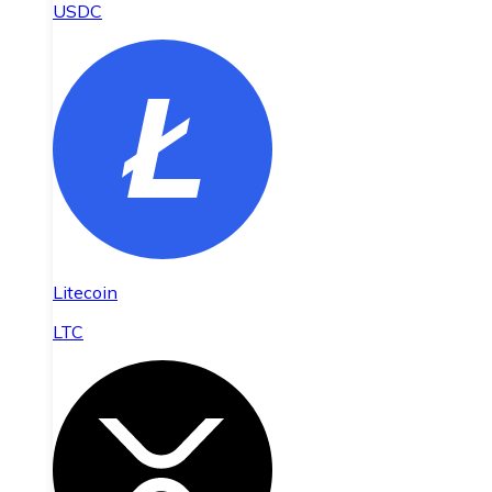
USDC
Litecoin
LTC