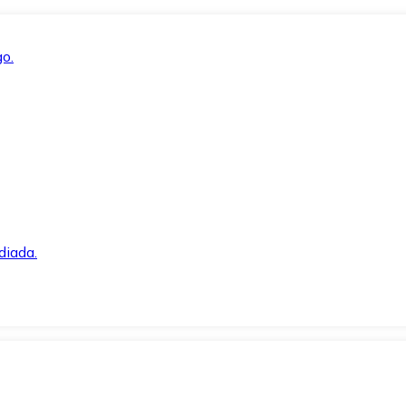
o.
diada.