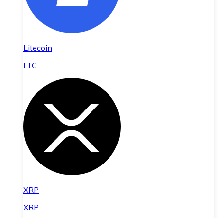
Litecoin
LTC
XRP
XRP