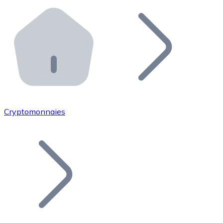
Effectuez des opérations de plus grande envergure. O
Distributeurs automatiques Bitnovo
Intégrez un ATM Bitnovo dans votre entreprise et per
API Bitnovo
Intégrez notre API dans votre écosystème.
Devenir Distributeur
Rejoignez notre réseau de distributeurs et commercialis
Cryptomonnaies
Lister un Token
Ajoutez le token de votre projet à notre service d'acha