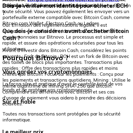
échangez-le rapidement et en toute sécurité.
Dois-je vérifier mon identité pour acheter BCH
intégré où vous pouvez stocker et gérer vos tokens BCH en
toute sécurité. Vous pouvez également les envoyer vers un
?
portefeuille externe compatible avec Bitcoin Cash, comme
Bitcoin.com Wallet, Electron Cash ou Ledger.
Oui. En raison des réglementations légales, il est
Que dois-je considérer avant d'acheter Bitcoin
obligatoire de vérifier votre identité avant d'acheter des
cryptomonnaies sur Bitnovo. Le processus est simple et
Cash ?
rapide, et assure des opérations sécurisées pour tous les
utilisateurs.
Avant d'investir dans Bitcoin Cash, considérez les points
Pourquoi Bitnovo ?
suivants : Fork de Bitcoin : BCH est un fork de Bitcoin avec
des tailles de blocs plus importantes. Transactions plus
rapides : Offre des transactions plus rapides et moins
Vous gardez vos cryptomonnaies
chères que Bitcoin. Focus sur les paiements : Conçu pour
les paiements et transactions quotidiens. Mining : Utilise le
La façon sûre et pratique d'avoir le contrôle total de vos
même algorithme de mining SHA-256 que Bitcoin.
fonds et de protéger vos cryptomonnaies.
Comprendre ses différences avec Bitcoin et ses cas
d'usage de paiement vous aidera à prendre des décisions
Sûr et fiable
éclairées.
Toutes nos transactions sont protégées par la sécurité
informatique.
Le meilleur prix