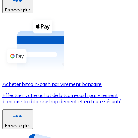
En savoir plus
Voir toutes
Coupons crypto
Achetez des cryptomonnaies en espèces et d'autres m
Acheter avec espèces
Virement SEPA
Ajoutez des fonds à votre compte Bitnovo ou effectuez 
Acheter avec virement bancaire
Acheter bitcoin-cash par virement bancaire
Carte de crédit / débit
Effectuez votre achat de bitcoin-cash par virement
Utilisez les cartes Visa et Mastercard pour acheter des
bancaire traditionnel rapidement et en toute sécurité.
Acheter avec carte
Boutique - Cartes
En savoir plus
Nouveau