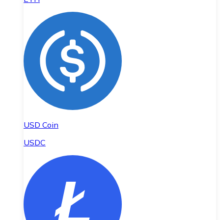
USD Coin
USDC