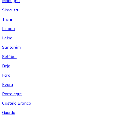
Modugno
Siracusa
Trani
Lisboa
Leiría
Santarém
Setúbal
Beja
Faro
Évora
Portalegre
Castelo Branco
Guarda