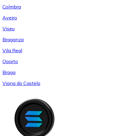
Coímbra
Aveiro
Viseu
Braganza
Vila Real
Oporto
Braga
Viana do Castelo