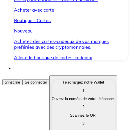
Acheter avec carte
Boutique - Cartes
Nouveau
Achetez des cartes-cadeaux de vos marques
préférées avec des cryptomonnaies.
Aller à la boutique de cartes-cadeaux
Acheter des Cryptomonnaies
S'inscrire
Se connecter
Téléchargez notre Wallet
1
Achetez les cryptomonnaies qui vous intéressent rapid
Ouvrez la caméra de votre téléphone.
Vendre des Cryptomonnaies
2
Convertissez vos cryptomonnaies en monnaie fiduciair
Scannez le QR.
3
Échanger (Swap)