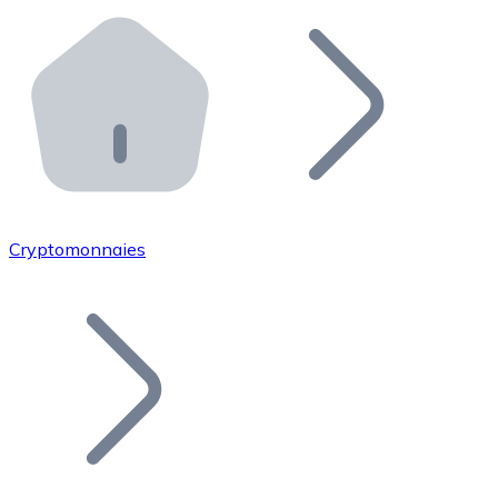
Effectuez des opérations de plus grande envergure. O
Distributeurs automatiques Bitnovo
Intégrez un ATM Bitnovo dans votre entreprise et per
API Bitnovo
Intégrez notre API dans votre écosystème.
Devenir Distributeur
Rejoignez notre réseau de distributeurs et commercialis
Cryptomonnaies
Lister un Token
Ajoutez le token de votre projet à notre service d'acha