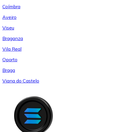
Coímbra
Aveiro
Viseu
Braganza
Vila Real
Oporto
Braga
Viana do Castelo