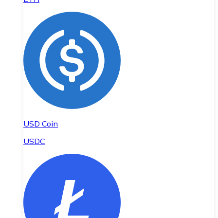
USD Coin
USDC