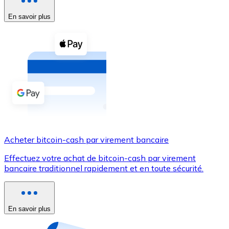
En savoir plus
Voir toutes
Coupons crypto
Achetez des cryptomonnaies en espèces et d'autres m
Acheter avec espèces
Virement SEPA
Ajoutez des fonds à votre compte Bitnovo ou effectuez 
Acheter avec virement bancaire
Acheter bitcoin-cash par virement bancaire
Carte de crédit / débit
Effectuez votre achat de bitcoin-cash par virement
Utilisez les cartes Visa et Mastercard pour acheter des
bancaire traditionnel rapidement et en toute sécurité.
Acheter avec carte
Boutique - Cartes
En savoir plus
Nouveau