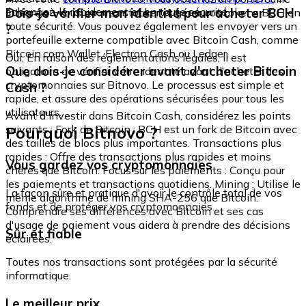
échangez-le rapidement et en toute sécurité.
Dois-je vérifier mon identité pour acheter BCH
intégré où vous pouvez stocker et gérer vos tokens BCH en
toute sécurité. Vous pouvez également les envoyer vers un
?
portefeuille externe compatible avec Bitcoin Cash, comme
Bitcoin.com Wallet, Electron Cash ou Ledger.
Oui. En raison des réglementations légales, il est
Que dois-je considérer avant d'acheter Bitcoin
obligatoire de vérifier votre identité avant d'acheter des
cryptomonnaies sur Bitnovo. Le processus est simple et
Cash ?
rapide, et assure des opérations sécurisées pour tous les
utilisateurs.
Avant d'investir dans Bitcoin Cash, considérez les points
Pourquoi Bitnovo ?
suivants : Fork de Bitcoin : BCH est un fork de Bitcoin avec
des tailles de blocs plus importantes. Transactions plus
rapides : Offre des transactions plus rapides et moins
Vous gardez vos cryptomonnaies
chères que Bitcoin. Focus sur les paiements : Conçu pour
les paiements et transactions quotidiens. Mining : Utilise le
La façon sûre et pratique d'avoir le contrôle total de vos
même algorithme de mining SHA-256 que Bitcoin.
fonds et de protéger vos cryptomonnaies.
Comprendre ses différences avec Bitcoin et ses cas
d'usage de paiement vous aidera à prendre des décisions
Sûr et fiable
éclairées.
Toutes nos transactions sont protégées par la sécurité
informatique.
Le meilleur prix