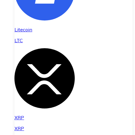
Litecoin
LTC
XRP
XRP