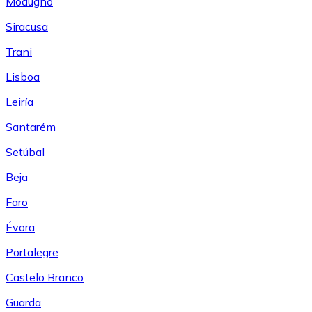
Modugno
Siracusa
Trani
Lisboa
Leiría
Santarém
Setúbal
Beja
Faro
Évora
Portalegre
Castelo Branco
Guarda