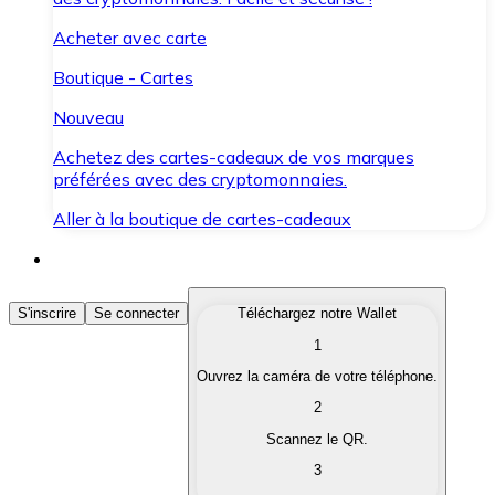
Acheter avec carte
Boutique - Cartes
Nouveau
Achetez des cartes-cadeaux de vos marques
préférées avec des cryptomonnaies.
Aller à la boutique de cartes-cadeaux
Acheter des Cryptomonnaies
S'inscrire
Se connecter
Téléchargez notre Wallet
1
Achetez les cryptomonnaies qui vous intéressent rapid
Ouvrez la caméra de votre téléphone.
Vendre des Cryptomonnaies
2
Convertissez vos cryptomonnaies en monnaie fiduciair
Scannez le QR.
3
Échanger (Swap)