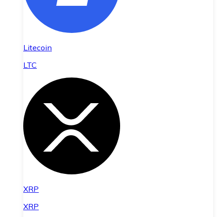
Litecoin
LTC
XRP
XRP