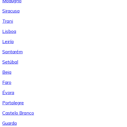
Modugno
Siracusa
Trani
Lisboa
Leiría
Santarém
Setúbal
Beja
Faro
Évora
Portalegre
Castelo Branco
Guarda