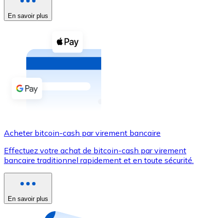
En savoir plus
Voir toutes
Coupons crypto
Achetez des cryptomonnaies en espèces et d'autres m
Acheter avec espèces
Virement SEPA
Ajoutez des fonds à votre compte Bitnovo ou effectuez 
Acheter avec virement bancaire
Acheter bitcoin-cash par virement bancaire
Carte de crédit / débit
Effectuez votre achat de bitcoin-cash par virement
Utilisez les cartes Visa et Mastercard pour acheter des
bancaire traditionnel rapidement et en toute sécurité.
Acheter avec carte
Boutique - Cartes
En savoir plus
Nouveau