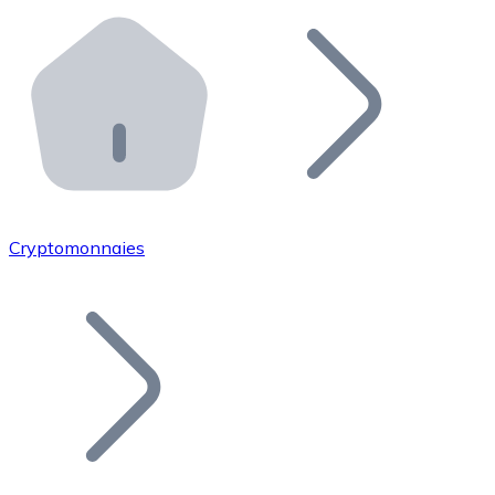
Effectuez des opérations de plus grande envergure. O
Distributeurs automatiques Bitnovo
Intégrez un ATM Bitnovo dans votre entreprise et per
API Bitnovo
Intégrez notre API dans votre écosystème.
Devenir Distributeur
Rejoignez notre réseau de distributeurs et commercialis
Cryptomonnaies
Lister un Token
Ajoutez le token de votre projet à notre service d'acha