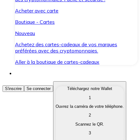
Acheter avec carte
Boutique - Cartes
Nouveau
Achetez des cartes-cadeaux de vos marques
préférées avec des cryptomonnaies.
Aller à la boutique de cartes-cadeaux
Acheter des Cryptomonnaies
S'inscrire
Se connecter
Téléchargez notre Wallet
1
Achetez les cryptomonnaies qui vous intéressent rapid
Ouvrez la caméra de votre téléphone.
Vendre des Cryptomonnaies
2
Convertissez vos cryptomonnaies en monnaie fiduciair
Scannez le QR.
3
Échanger (Swap)