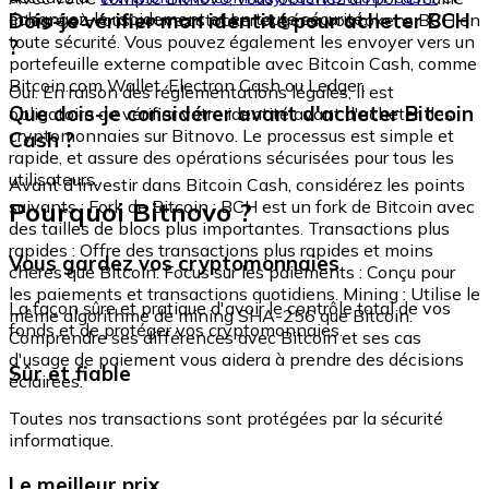
échangez-le rapidement et en toute sécurité.
Dois-je vérifier mon identité pour acheter BCH
intégré où vous pouvez stocker et gérer vos tokens BCH en
toute sécurité. Vous pouvez également les envoyer vers un
?
portefeuille externe compatible avec Bitcoin Cash, comme
Bitcoin.com Wallet, Electron Cash ou Ledger.
Oui. En raison des réglementations légales, il est
Que dois-je considérer avant d'acheter Bitcoin
obligatoire de vérifier votre identité avant d'acheter des
cryptomonnaies sur Bitnovo. Le processus est simple et
Cash ?
rapide, et assure des opérations sécurisées pour tous les
utilisateurs.
Avant d'investir dans Bitcoin Cash, considérez les points
Pourquoi Bitnovo ?
suivants : Fork de Bitcoin : BCH est un fork de Bitcoin avec
des tailles de blocs plus importantes. Transactions plus
rapides : Offre des transactions plus rapides et moins
Vous gardez vos cryptomonnaies
chères que Bitcoin. Focus sur les paiements : Conçu pour
les paiements et transactions quotidiens. Mining : Utilise le
La façon sûre et pratique d'avoir le contrôle total de vos
même algorithme de mining SHA-256 que Bitcoin.
fonds et de protéger vos cryptomonnaies.
Comprendre ses différences avec Bitcoin et ses cas
d'usage de paiement vous aidera à prendre des décisions
Sûr et fiable
éclairées.
Toutes nos transactions sont protégées par la sécurité
informatique.
Le meilleur prix