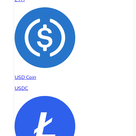
USD Coin
USDC