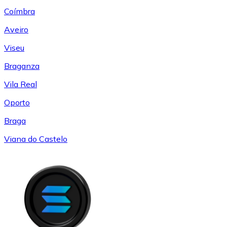
Coímbra
Aveiro
Viseu
Braganza
Vila Real
Oporto
Braga
Viana do Castelo