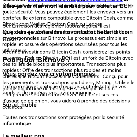
échangez-le rapidement et en toute sécurité.
Dois-je vérifier mon identité pour acheter BCH
intégré où vous pouvez stocker et gérer vos tokens BCH en
toute sécurité. Vous pouvez également les envoyer vers un
?
portefeuille externe compatible avec Bitcoin Cash, comme
Bitcoin.com Wallet, Electron Cash ou Ledger.
Oui. En raison des réglementations légales, il est
Que dois-je considérer avant d'acheter Bitcoin
obligatoire de vérifier votre identité avant d'acheter des
cryptomonnaies sur Bitnovo. Le processus est simple et
Cash ?
rapide, et assure des opérations sécurisées pour tous les
utilisateurs.
Avant d'investir dans Bitcoin Cash, considérez les points
Pourquoi Bitnovo ?
suivants : Fork de Bitcoin : BCH est un fork de Bitcoin avec
des tailles de blocs plus importantes. Transactions plus
rapides : Offre des transactions plus rapides et moins
Vous gardez vos cryptomonnaies
chères que Bitcoin. Focus sur les paiements : Conçu pour
les paiements et transactions quotidiens. Mining : Utilise le
La façon sûre et pratique d'avoir le contrôle total de vos
même algorithme de mining SHA-256 que Bitcoin.
fonds et de protéger vos cryptomonnaies.
Comprendre ses différences avec Bitcoin et ses cas
d'usage de paiement vous aidera à prendre des décisions
Sûr et fiable
éclairées.
Toutes nos transactions sont protégées par la sécurité
informatique.
Le meilleur prix