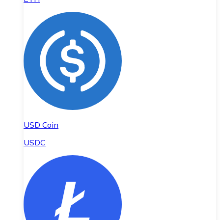
USD Coin
USDC