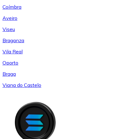
Coímbra
Aveiro
Viseu
Braganza
Vila Real
Oporto
Braga
Viana do Castelo