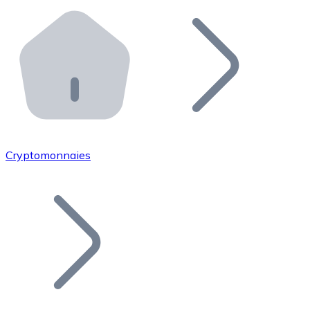
Effectuez des opérations de plus grande envergure. O
Distributeurs automatiques Bitnovo
Intégrez un ATM Bitnovo dans votre entreprise et per
API Bitnovo
Intégrez notre API dans votre écosystème.
Devenir Distributeur
Rejoignez notre réseau de distributeurs et commercialis
Cryptomonnaies
Lister un Token
Ajoutez le token de votre projet à notre service d'acha