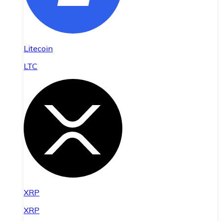
Litecoin
LTC
XRP
XRP