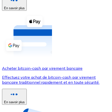
En savoir plus
Voir toutes
Coupons crypto
Achetez des cryptomonnaies en espèces et d'autres m
Acheter avec espèces
Virement SEPA
Ajoutez des fonds à votre compte Bitnovo ou effectuez 
Acheter avec virement bancaire
Acheter bitcoin-cash par virement bancaire
Carte de crédit / débit
Effectuez votre achat de bitcoin-cash par virement
Utilisez les cartes Visa et Mastercard pour acheter des
bancaire traditionnel rapidement et en toute sécurité.
Acheter avec carte
Boutique - Cartes
En savoir plus
Nouveau