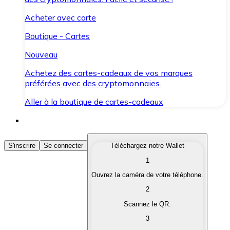
Acheter avec carte
Boutique - Cartes
Nouveau
Achetez des cartes-cadeaux de vos marques
préférées avec des cryptomonnaies.
Aller à la boutique de cartes-cadeaux
Acheter des Cryptomonnaies
S'inscrire
Se connecter
Téléchargez notre Wallet
1
Achetez les cryptomonnaies qui vous intéressent rapid
Ouvrez la caméra de votre téléphone.
Vendre des Cryptomonnaies
2
Convertissez vos cryptomonnaies en monnaie fiduciair
Scannez le QR.
3
Échanger (Swap)