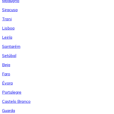
Modugno
Siracusa
Trani
Lisboa
Leiría
Santarém
Setúbal
Beja
Faro
Évora
Portalegre
Castelo Branco
Guarda