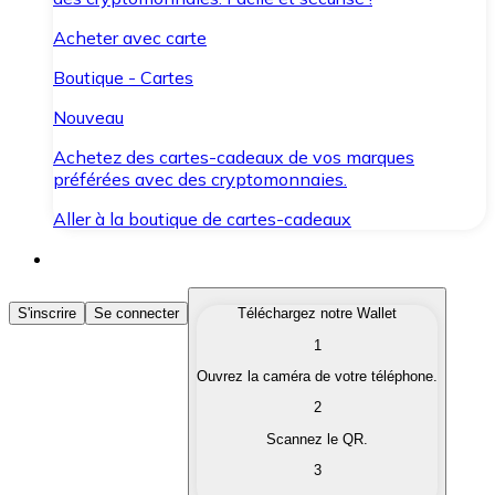
Acheter avec carte
Boutique - Cartes
Nouveau
Achetez des cartes-cadeaux de vos marques
préférées avec des cryptomonnaies.
Aller à la boutique de cartes-cadeaux
Acheter des Cryptomonnaies
S'inscrire
Se connecter
Téléchargez notre Wallet
1
Achetez les cryptomonnaies qui vous intéressent rapid
Ouvrez la caméra de votre téléphone.
Vendre des Cryptomonnaies
2
Convertissez vos cryptomonnaies en monnaie fiduciair
Scannez le QR.
3
Échanger (Swap)