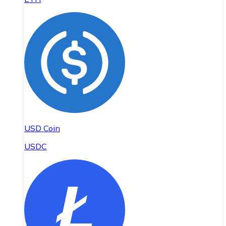
USD Coin
USDC