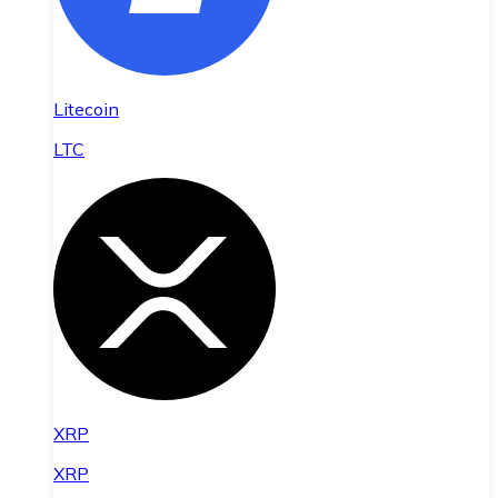
Litecoin
LTC
XRP
XRP