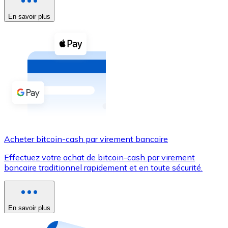
En savoir plus
Voir toutes
Coupons crypto
Achetez des cryptomonnaies en espèces et d'autres m
Acheter avec espèces
Virement SEPA
Ajoutez des fonds à votre compte Bitnovo ou effectuez 
Acheter avec virement bancaire
Acheter bitcoin-cash par virement bancaire
Carte de crédit / débit
Effectuez votre achat de bitcoin-cash par virement
Utilisez les cartes Visa et Mastercard pour acheter des
bancaire traditionnel rapidement et en toute sécurité.
Acheter avec carte
Boutique - Cartes
En savoir plus
Nouveau