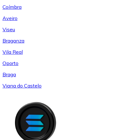
Coímbra
Aveiro
Viseu
Braganza
Vila Real
Oporto
Braga
Viana do Castelo