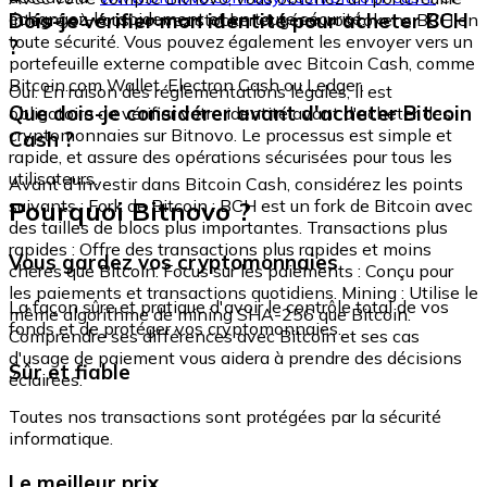
échangez-le rapidement et en toute sécurité.
Dois-je vérifier mon identité pour acheter BCH
intégré où vous pouvez stocker et gérer vos tokens BCH en
toute sécurité. Vous pouvez également les envoyer vers un
?
portefeuille externe compatible avec Bitcoin Cash, comme
Bitcoin.com Wallet, Electron Cash ou Ledger.
Oui. En raison des réglementations légales, il est
Que dois-je considérer avant d'acheter Bitcoin
obligatoire de vérifier votre identité avant d'acheter des
cryptomonnaies sur Bitnovo. Le processus est simple et
Cash ?
rapide, et assure des opérations sécurisées pour tous les
utilisateurs.
Avant d'investir dans Bitcoin Cash, considérez les points
Pourquoi Bitnovo ?
suivants : Fork de Bitcoin : BCH est un fork de Bitcoin avec
des tailles de blocs plus importantes. Transactions plus
rapides : Offre des transactions plus rapides et moins
Vous gardez vos cryptomonnaies
chères que Bitcoin. Focus sur les paiements : Conçu pour
les paiements et transactions quotidiens. Mining : Utilise le
La façon sûre et pratique d'avoir le contrôle total de vos
même algorithme de mining SHA-256 que Bitcoin.
fonds et de protéger vos cryptomonnaies.
Comprendre ses différences avec Bitcoin et ses cas
d'usage de paiement vous aidera à prendre des décisions
Sûr et fiable
éclairées.
Toutes nos transactions sont protégées par la sécurité
informatique.
Le meilleur prix