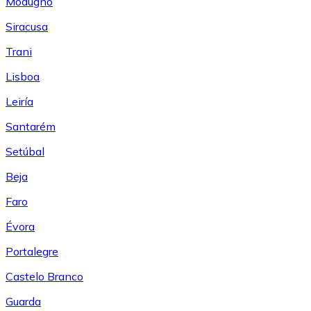
Modugno
Siracusa
Trani
Lisboa
Leiría
Santarém
Setúbal
Beja
Faro
Évora
Portalegre
Castelo Branco
Guarda