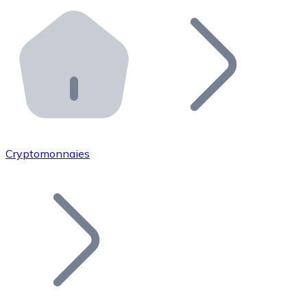
Effectuez des opérations de plus grande envergure. O
Distributeurs automatiques Bitnovo
Intégrez un ATM Bitnovo dans votre entreprise et per
API Bitnovo
Intégrez notre API dans votre écosystème.
Devenir Distributeur
Rejoignez notre réseau de distributeurs et commercialis
Cryptomonnaies
Lister un Token
Ajoutez le token de votre projet à notre service d'acha