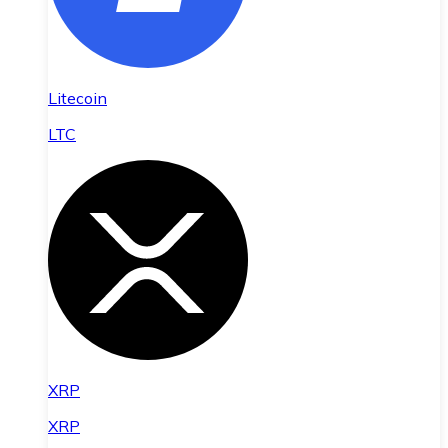
Litecoin
LTC
XRP
XRP