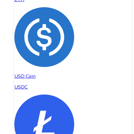
USD Coin
USDC