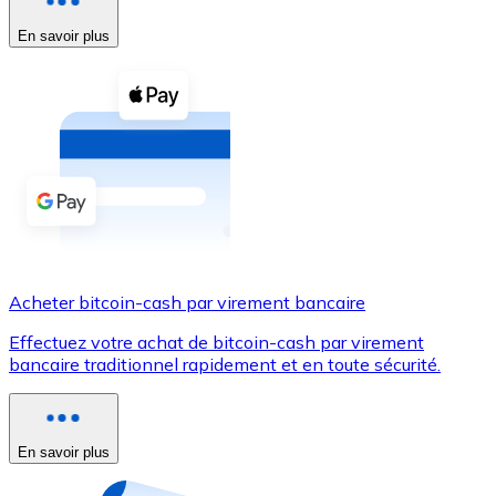
En savoir plus
Voir toutes
Coupons crypto
Achetez des cryptomonnaies en espèces et d'autres m
Acheter avec espèces
Virement SEPA
Ajoutez des fonds à votre compte Bitnovo ou effectuez 
Acheter avec virement bancaire
Acheter bitcoin-cash par virement bancaire
Carte de crédit / débit
Effectuez votre achat de bitcoin-cash par virement
Utilisez les cartes Visa et Mastercard pour acheter des
bancaire traditionnel rapidement et en toute sécurité.
Acheter avec carte
Boutique - Cartes
En savoir plus
Nouveau