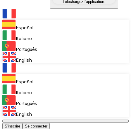
Téléchargez l'application.
Échangez une cryptomonnaie contre une autre instant
Portefeuille Bitnovo
Stockez vos cryptos dans un portefeuille auto-déposita
Español
Achat récurrent (DCA)
Italiano
Accumulez petit à petit sans vous soucier des fluctuat
Português
Bitnovo Pay
English
Acceptez les cryptomonnaies dans votre entreprise et
Bitnovo Ramp
Español
Intégrez notre solution B2B d'on-ramp et d'off-ramp 
Italiano
Cartes-cadeaux Bitnovo
Português
Commercialisez nos vouchers dans votre entreprise.
English
Bitnovo OTC
S'inscrire
Se connecter