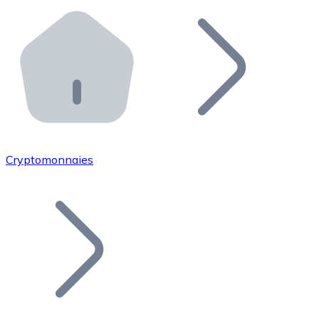
Effectuez des opérations de plus grande envergure. O
Distributeurs automatiques Bitnovo
Intégrez un ATM Bitnovo dans votre entreprise et per
API Bitnovo
Intégrez notre API dans votre écosystème.
Devenir Distributeur
Rejoignez notre réseau de distributeurs et commercialis
Cryptomonnaies
Lister un Token
Ajoutez le token de votre projet à notre service d'acha