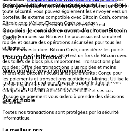
échangez-le rapidement et en toute sécurité.
Dois-je vérifier mon identité pour acheter BCH
intégré où vous pouvez stocker et gérer vos tokens BCH en
toute sécurité. Vous pouvez également les envoyer vers un
?
portefeuille externe compatible avec Bitcoin Cash, comme
Bitcoin.com Wallet, Electron Cash ou Ledger.
Oui. En raison des réglementations légales, il est
Que dois-je considérer avant d'acheter Bitcoin
obligatoire de vérifier votre identité avant d'acheter des
cryptomonnaies sur Bitnovo. Le processus est simple et
Cash ?
rapide, et assure des opérations sécurisées pour tous les
utilisateurs.
Avant d'investir dans Bitcoin Cash, considérez les points
Pourquoi Bitnovo ?
suivants : Fork de Bitcoin : BCH est un fork de Bitcoin avec
des tailles de blocs plus importantes. Transactions plus
rapides : Offre des transactions plus rapides et moins
Vous gardez vos cryptomonnaies
chères que Bitcoin. Focus sur les paiements : Conçu pour
les paiements et transactions quotidiens. Mining : Utilise le
La façon sûre et pratique d'avoir le contrôle total de vos
même algorithme de mining SHA-256 que Bitcoin.
fonds et de protéger vos cryptomonnaies.
Comprendre ses différences avec Bitcoin et ses cas
d'usage de paiement vous aidera à prendre des décisions
Sûr et fiable
éclairées.
Toutes nos transactions sont protégées par la sécurité
informatique.
Le meilleur prix