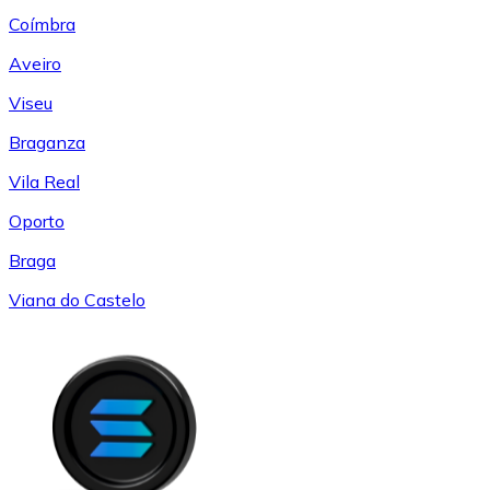
Coímbra
Aveiro
Viseu
Braganza
Vila Real
Oporto
Braga
Viana do Castelo