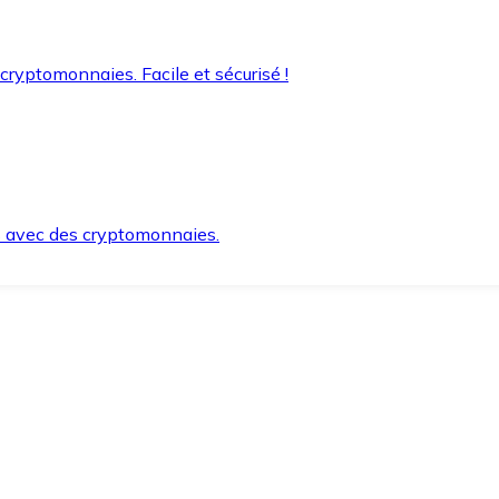
 cryptomonnaies. Facile et sécurisé !
s avec des cryptomonnaies.
ement et en toute sécurité.
e lorsque vous en avez besoin.