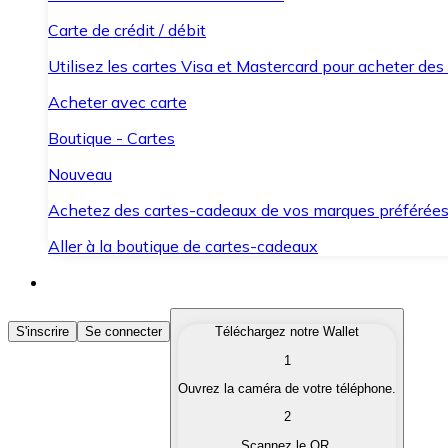
Carte de crédit / débit
Utilisez les cartes Visa et Mastercard pour acheter des
Acheter avec carte
Boutique - Cartes
Nouveau
Achetez des cartes-cadeaux de vos marques préférée
Aller à la boutique de cartes-cadeaux
Acheter des Cryptomonnaies
S'inscrire
Se connecter
Téléchargez notre Wallet
1
Achetez les cryptomonnaies qui vous intéressent rapid
Ouvrez la caméra de votre téléphone.
Vendre des Cryptomonnaies
2
Convertissez vos cryptomonnaies en monnaie fiduciair
Scannez le QR.