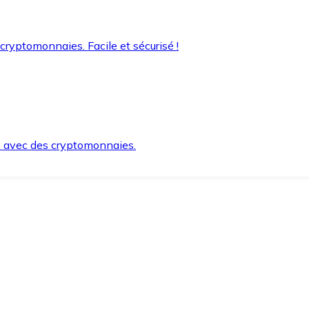
 cryptomonnaies. Facile et sécurisé !
s avec des cryptomonnaies.
ement et en toute sécurité.
e lorsque vous en avez besoin.