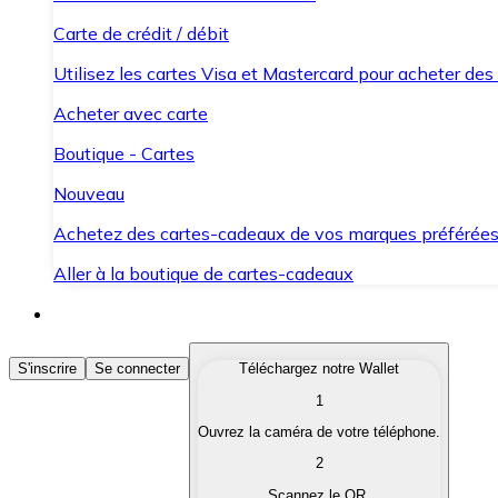
Carte de crédit / débit
Utilisez les cartes Visa et Mastercard pour acheter des
Acheter avec carte
Boutique - Cartes
Nouveau
Achetez des cartes-cadeaux de vos marques préférée
Aller à la boutique de cartes-cadeaux
Acheter des Cryptomonnaies
S'inscrire
Se connecter
Téléchargez notre Wallet
1
Achetez les cryptomonnaies qui vous intéressent rapid
Ouvrez la caméra de votre téléphone.
Vendre des Cryptomonnaies
2
Convertissez vos cryptomonnaies en monnaie fiduciair
Scannez le QR.