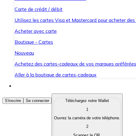
Carte de crédit / débit
Utilisez les cartes Visa et Mastercard pour acheter des
Acheter avec carte
Boutique - Cartes
Nouveau
Achetez des cartes-cadeaux de vos marques préférée
Aller à la boutique de cartes-cadeaux
Acheter des Cryptomonnaies
S'inscrire
Se connecter
Téléchargez notre Wallet
1
Achetez les cryptomonnaies qui vous intéressent rapid
Ouvrez la caméra de votre téléphone.
Vendre des Cryptomonnaies
2
Convertissez vos cryptomonnaies en monnaie fiduciair
Scannez le QR.