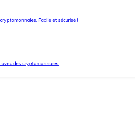
 cryptomonnaies. Facile et sécurisé !
s avec des cryptomonnaies.
ement et en toute sécurité.
e lorsque vous en avez besoin.